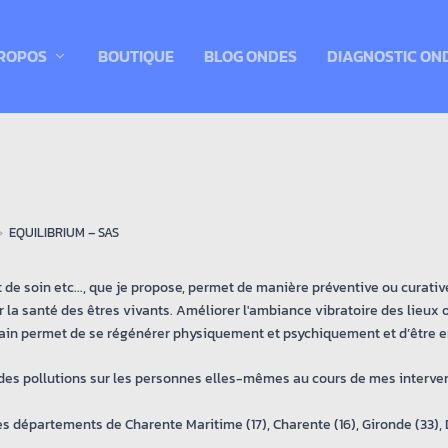
ROPOS
BOUTIQUE
BLOG ONDES
DIAGNOSTIC ON
EQUILIBRIUM – SAS
 de soin etc..., que je propose, permet de manière préventive ou curativ
 santé des êtres vivants. Améliorer l'ambiance vibratoire des lieux où
in permet de se régénérer physiquement et psychiquement et d’être en
des pollutions sur les personnes elles-mêmes au cours de mes interven
 départements de Charente Maritime (17), Charente (16), Gironde (33), 