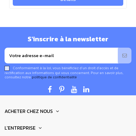
diagnostic électromagnétique ou électricité biotique proche
de chez vous au
09 72 63 82 73
.
S'inscrire à la newsletter
Conformément à la loi, vous bénéficiez d’un droit d’accès et de
rectification aux informations qui vous concernent. Pour en savoir plus,
consultez notre
politique de confidentialité
.
ACHETER CHEZ NOUS
L'ENTREPRISE