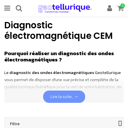
0
Diagnostic
électromagnétique CEM
Pourquoi réaliser un diagnostic des ondes
électromagnétiques ?
Le
diagnostic des ondes électromagnétiques
Geotellurique
vous permet de disposer d'une vue précise et complète de la
qualité biotique (bénéfique pour la vie) de votre habitation, de
connaître toutes les pollutions des ondes qui vous
Lire la suite...
entourent
, et de découvrir
quelles solutions efficaces utiliser
pour vous protéger efficacement
de l'agression des pollutions
électromagnétiques, à la maison ou au travail.
Filtre