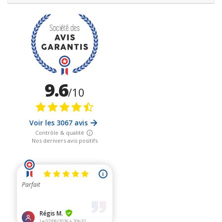
La notion de compatibilité électromagnétique (CEM) définit la
capacité d'un appareil électronique ou d'un système électrique,
à fonctionner dans son environnement électromagnétique de
façon satisfaisante, sans produire lui-même des perturbations
électromagnétiques gênantes pour tout ce qui se trouve dans
cet environnement. Cette notion de
compatibilité
électromagnétique
est aujourd'hui protégée par des normes
étonnamment beaucoup plus exigeantes que celles utilisées
pour protéger les êtres humains.
Pour notre part, notre prestation s'appuie sur les connaissances
des travaux des biologistes de l'habitat allemands (normes
SBM2015) pour vous apporter des
notions de prévention
efficaces des ondes électromagnétiques,
basées sur les
effets biologiques
agissant sur le bien-être, et non
uniquement sur les effets thermiques des normes actuelles
officielles, normes reconnues comme obsolètes par les deux
rapports Bioinitiative 2007 et 2018, et remises également en