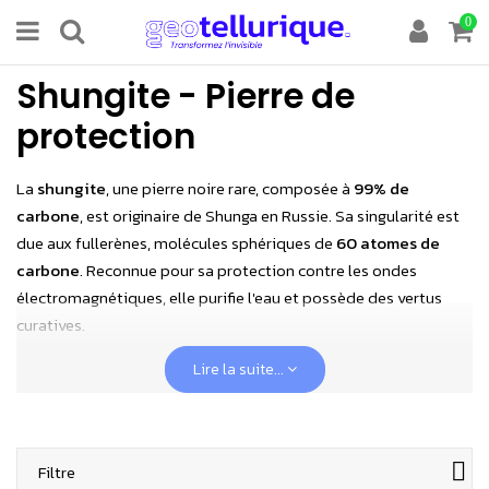
0
Shungite - Pierre de
protection
La
shungite
, une pierre noire rare, composée à
99% de
carbone
, est originaire de Shunga en Russie. Sa singularité est
due aux fullerènes, molécules sphériques de
60 atomes de
carbone
. Reconnue pour sa protection contre les ondes
électromagnétiques, elle purifie l'eau et possède des vertus
curatives.
La shungite est dotée d'une composition riche, renfermant
Lire la suite...
presque l'ensemble des minéraux du tableau périodique des
éléments, aussi nommé tableau de Mendeleïev.
Habituellement, les matières carbonées proviennent de
Filtre
matières organiques en décomposition, telles que les forêts