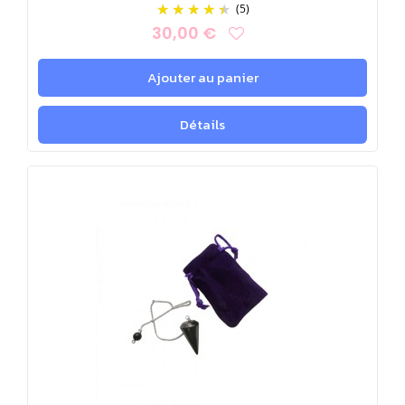
physiques du carbone.
(5)
30,00 €
Les fullerènes sont capables d'éliminer des agents pathogènes
nuisibles. Ils agissent en endommageant les parois cellulaires
Ajouter au panier
des bactéries et des virus. De plus, lorsqu'ils entrent en contact
avec les microbes, ceux-ci perdent des électrons et périssent.
Détails
Depuis l'Antiquité, la shungite est employée pour purifier l'eau.
Ceci s'explique par son activité antibactérienne et antivirale. La
shungite peut filtrer l'eau en éliminant les contaminants et les
substances organiques comme les pesticides. Le carbone
contenu dans la shungite peut aussi supprimer les composés
radioactifs présents dans l'eau.
La shungite atténue le stress oxydatif grâce à ses propriétés
antioxydantes.
Elle diminue l'inflammation, réduisant les niveaux de marqueurs