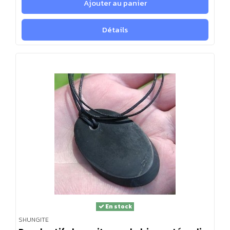
Ajouter au panier
Sur votre bureau :
Placer la pierre sur votre bureau peut
aider à réduire les effets néfastes des appareils
Détails
électroniques, comme votre ordinateur ou votre
téléphone.
Dans la cuisine :
Certaines personnes utilisent la
shungite pour purifier l'eau, vous pouvez donc placer la
pierre dans un pichet d'eau dans votre cuisine.
Dans votre salon :
Placer la shungite dans votre salon
peut aider à créer un environnement apaisant et
harmonieux.
Près des appareils électroniques :
La shungite est
connue pour neutraliser les émissions
électromagnétiques, donc placer la pierre près de votre
télévision, de votre routeur Wi-Fi, ou d'autres appareils
En stock
électroniques peut être bénéfique.
SHUNGITE