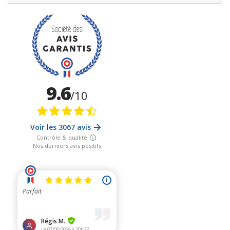
anciennes. Cependant, il est estimé que cette pierre a plus de 2
milliards d'années, une époque bien avant l'apparition de la vie
organique sur Terre.
Quant à la provenance de la shungite, plusieurs théories sont
avancées :
Bien que les scientifiques ne sachent pas exactement comment
la shungite s'est formée ni d'où elle vient, ils attribuent les
avantages potentiels de la pierre à
sa teneur en fullerène
.
La shungite, une pierre de protection !
La
shungite est une pierre de protection
, pierre magnétique
et anti-radiations, qui combat les polluants, les radicaux libres
et les germes dangereux. Elle vous offre également une
protection contre l'exposition aux champs électromagnétiques
en vous permettant de moins sur-réagir à leur exposition, et en
neutralisant certains de leurs effets.