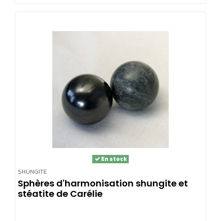
Shungite purification :
Dans le domaine spirituel, le shungite est considéré comme un
outil de transformation très puissant. Il est souvent appelé "un
catalyseur de changements positifs et de croissance", pour sa
capacité à aider à guérir les chakras inférieurs tout en préparant
le corps à un travail énergétique plus élevé.
Regina Martino, qui a développé une méthode très fiable et
reproductible pour mesurer les fluctuations du champ
énergétique humain, a découvert que "la shungite, plus que
toute autre roche, est capable de réaligner les chakras et
En stock
d'optimiser le champ vital. En particulier, la shungite augmente
SHUNGITE
ou concentre considérablement le champ vital dans le premier
Sphères d'harmonisation shungite et
chakra, ou "chakra racine".
stéatite de Carélie
En aidant chaque chakra individuellement et en tant que