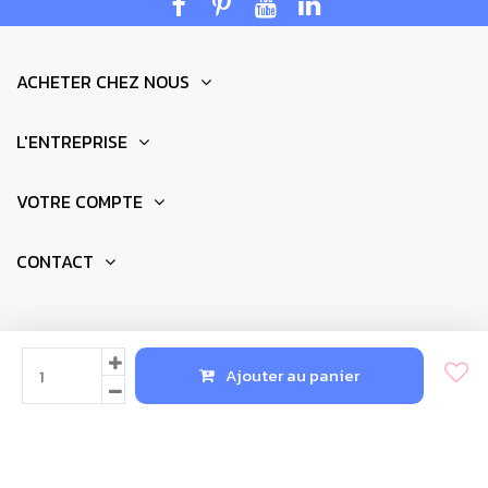
de 100 MHz à 8 GHz
. Sa capacité à
rendre visible et
audible l'invisible
place cet appareil
parmi les plus
avancés de sa catégorie.
ACHETER CHEZ NOUS
Fonctionnalités innovantes
L'ENTREPRISE
VOTRE COMPTE
CONTACT
© 2025 - Réalisation par
Newkeys.fr
Ajouter au panier
Outre ses
capacités de détection étendues,
le Cornet
ED98QPro5G se distingue par ses fonctionnalités
uniques telles que le mode scintillement pour évaluer la