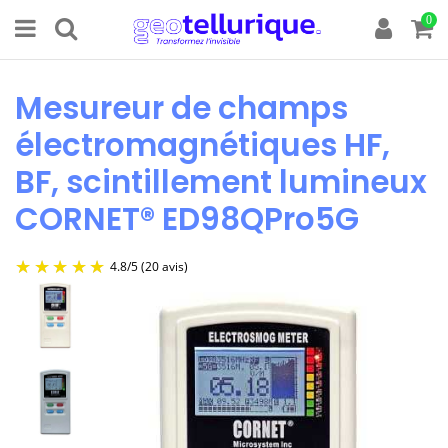
0
Mesureur de champs
électromagnétiques HF,
BF, scintillement lumineux
CORNET® ED98QPro5G
4.8
/
5
(20 avis)