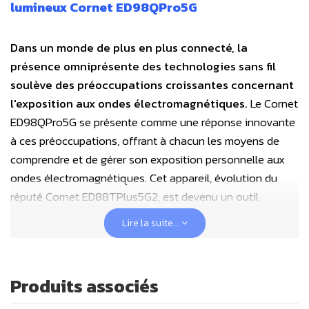
lumineux Cornet ED98QPro5G
Dans un monde de plus en plus connecté, la
présence omniprésente des technologies sans fil
soulève des préoccupations croissantes concernant
l'exposition aux ondes électromagnétiques.
Le Cornet
ED98QPro5G se présente comme une réponse innovante
à ces préoccupations, offrant à chacun les moyens de
comprendre et de gérer son exposition personnelle aux
ondes électromagnétiques. Cet appareil, évolution du
réputé Cornet ED88TPlus5G2, est devenu un outil
incontournable pour ceux qui cherchent à mesurer
Lire la suite...
précisément et facilement les ondes dans leur
environnement.
Le
Cornet ED98QPro5G
est un détecteur
Produits associés
multifréquences 4 en 1
qui mesure
"tous types