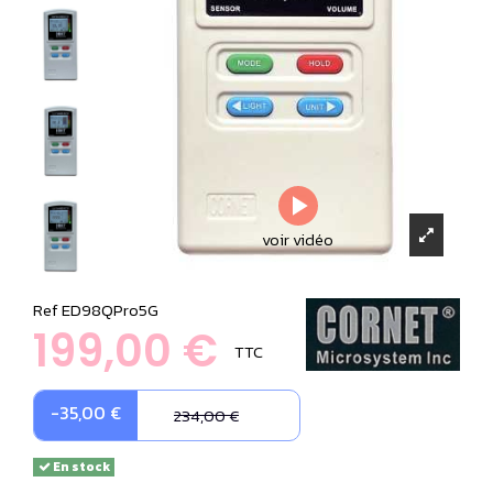
voir vidéo
Ref
ED98QPro5G
199,00 €
TTC
-35,00 €
234,00 €
En stock