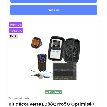
notamment des packs pour spécialistes du diagnostic
électromagnétique et des éventuelles solutions de blindage
Détails
lorsque celles-ci s'avèrent indispensables pour les personnes
les plus
électro-hypersensibles
.
Promo !
-86,90 €
Pack
En stock
Geotellurique.fr
Kit découverte ED98QPro5G Optimisé +