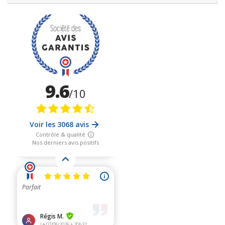
Ces
packs découvertes
s'adressent à toutes les personnes
qui veulent découvrir les ondes invisibles qui les entourent
avec du matériel efficace et adapté à moindre coût.
Ces
packs permettent de valider ce qui les entourent en terme
d'ondes électromagnétiques, pour les principales sources, que
cela soit des hautes fréquences ou hyperfréquences, ou des
basses fréquences en champ électriques et magnétiques.
Ce sont des packs qui peuvent
s'utiliser de manière simple
, et
qui permettent des mesures relativement fiables et à moindre
coût. Ils permettent de
valider l'essentiel des corrections
indispensables
à mettre en place chez vous, au moins pour
toutes les pollutions qui proviennent de l'intérieur, liés à vos
propres installations électriques, mais aussi à tous les
appareils qui fonctionnent avec des ondes autour de vous.