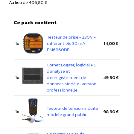
Au lieu de 406,80 €
Ce pack contient
Testeur de prise - 230V -
1x
différentiels 30 mA -
14,00 €
PM6860DR
Cornet Logger, logiciel PC
d'analyse et
1x
d'enregistrement de
49,90 €
données Modèle-Version
professionnelle
Testeur de tension induite
1x
98,90 €
modèle grand public
Pochette coque de