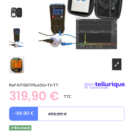
Ref
KIT88TPlus5G+TI+TT
319,90 €
TTC
-86,90 €
406,80 €
En stock