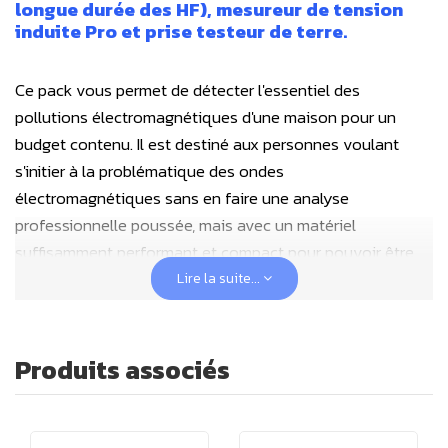
longue durée des HF), mesureur de tension
induite Pro et prise testeur de terre.
Ce pack vous permet de détecter l'essentiel des
pollutions électromagnétiques d'une maison pour un
budget contenu. Il est destiné aux personnes voulant
s'initier à la problématique des ondes
électromagnétiques sans en faire une analyse
professionnelle poussée, mais avec un matériel
suffisamment performant et compact pour pouvoir être
facilement emmené avec soi, idéal notamment lors de
Lire la suite...
l'achat d'un bien immobilier pour éviter de se tromper… Ou
pour une personne électrohypersensible pour savoir
lorsqu'elle est en zone de sur-exposition (alerte sonore
Produits associés
programmable à différents niveaux d'intensité pour les
hautes fréquences).