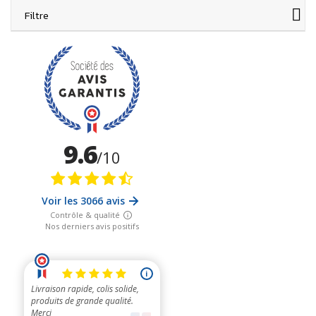
des ondes électromagnétiques et à la compréhension des
Filtre
différentes sources de pollutions électromagnétiques sur
lesquelles vous pouvez agir localement.
Les
solutions
à ces perturbations électromagnétiques
principales de l'habitat y seront toutes décrites. Vous
apprendrez comment
adopter les bonnes pratiques
, sur quels
critères choisir certaines solutions, et
comment faire pour
minimiser votre exposition électromagnétique au
quotidien
de manière simple, ludique et vivante, grâce à des
vidéos tournées avec des appareils de mesure grand public
disponible sur ce site
Geotellurique.fr
.
Comment devenir conseiller en
environnement électromagnétique ?
Vous souhaitez devenir
spécialiste du diagnostic
électromagnétique (conseiller en environnement