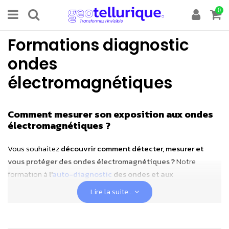
0
Formations diagnostic
ondes
électromagnétiques
Comment mesurer son exposition aux ondes
électromagnétiques ?
Vous souhaitez
découvrir comment détecter, mesurer et
vous protéger des ondes électromagnétiques ?
Notre
formation à
l'
auto-diagnostic
des ondes et aux
indispensables de l'hygiène électromagnétique
est faite
Lire la suite...
pour vous ! Vous y découvrirez l'essentiel de ce qu'il faut savoir
pour assainir votre lieu de vie et renforcer vos défenses
immunitaires, grâce à toutes les étapes d'un auto-diagnostic