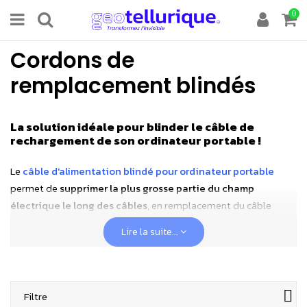
0
Cordons de
remplacement blindés
La solution idéale pour blinder le câble de
rechargement de son ordinateur portable !
Le
câble d'alimentation blindé pour ordinateur portable
permet de
supprimer la plus grosse partie du champ
électrique le long des câbles
, en remplacement du câble
équivalent non blindé. A la base conçue pour les câbles de
Lire la suite...
remplacements informatiques pour les tours fixes et surtout
pour les fils des écrans d'ordinateurs qui sont très souvent
placés à quelques centimètres des claviers sur lesquels les
personnes travaillent, leurs usages se sont complétés grâce à la
Filtre