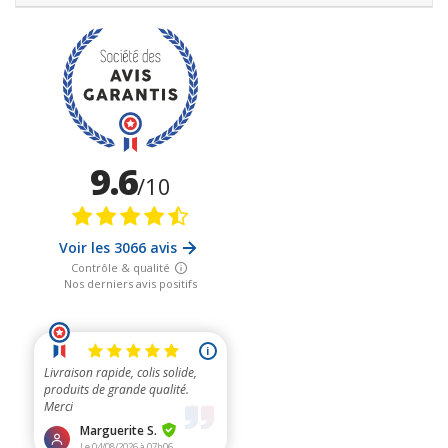
possibilité d'adaptateurs divers.
Ces
adaptateurs deux
ou
trois pôles
permettent notamment
s'utiliser ces câbles de remplacement pour les
blocs
alimentations des ordinateurs portables
, mais aussi pour
les
télévisions
, l
es chaînes hifi
avec câbles d'alimentation
détachables
et tout type d'équipements de ce type
.
Les cordons blindés existent aussi ouverts à un bout pour
pouvoir remplacer des cordons d'origine par ces cordons
blindés, le tout par des personnes compétentes et conscientes
des méthodes à utiliser pour le faire sans risques électriques. Il
sera par exemple possible de remplacer un câble
d'alimentation d'une table électrique de massage par exemple,
ou d'un lit médicalisé, même si de manière plus simple un câble
aimanté de mise à la terre permet déjà de réduire une bonne
partie de la problématique.