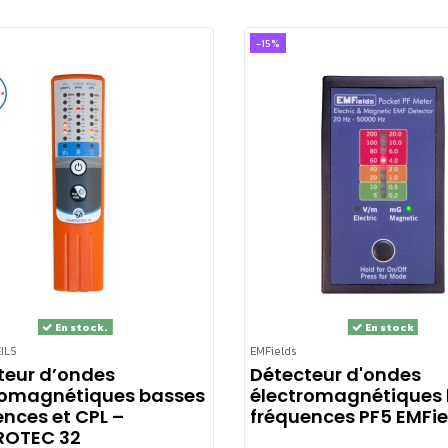
-15%
En stock.
En stock
ILS
EMFields
teur d’ondes
Détecteur d'ondes
romagnétiques basses
électromagnétiques
nces et CPL –
fréquences PF5 EMFie
OTEC 32