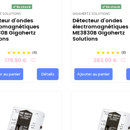
En stock
En stock
Z SOLUTIONS
GIGAHERTZ SOLUTIONS
teur d'ondes
Détecteur d'ondes
romagnétiques
électromagnétiques
0B Gigahertz
ME3830B Gigahertz
ions
Solutions
(4)
(8)
179,90 €
263,90 €
r au panier
Détails
Ajouter au panier