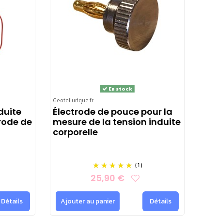
En stock
Geotellurique.fr
duite
Électrode de pouce pour la
rode de
mesure de la tension induite
corporelle
(1)
25,90 €
Détails
Ajouter au panier
Détails