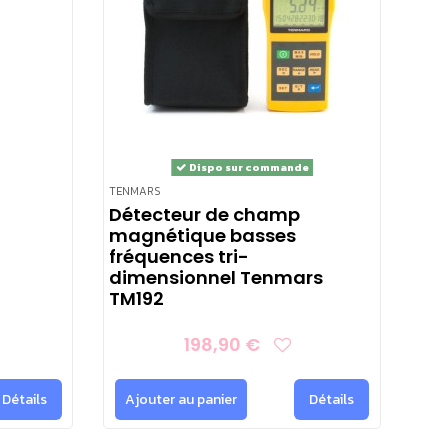
Dispo sur commande
TENMARS
Détecteur de champ
magnétique basses
fréquences tri-
dimensionnel Tenmars
TM192
198,90 €
Détails
Ajouter au panier
Détails