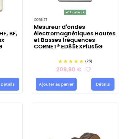
efficacité des solutions mises en place.
En stock
rement intéressantes grâce à ses accessoires de raccordement.
CORNET
Mesureur d'ondes
t ludique est indispensable pour mesurer sa
charge électrique
F, BF,
électromagnétiques Hautes
ux
et Basses fréquences
G
CORNET® ED85EXPlus5G
 type de pollution électromagnétique, permettant d'affiner la
es blindées
ou d'
interrupteurs automatiques de champs
(IAC)
,
(26)
209,90 €
ils en terme de choix adapté à votre besoin au
09 72 63 82 73
.
Détails
Ajouter au panier
Détails