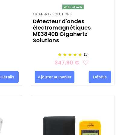
En stock
GIGAHERTZ SOLUTIONS
Détecteur d'ondes
électromagnétiques
ME3840B Gigahertz
Solutions
(5)
347,90 €
Détails
Ajouter au panier
Détails