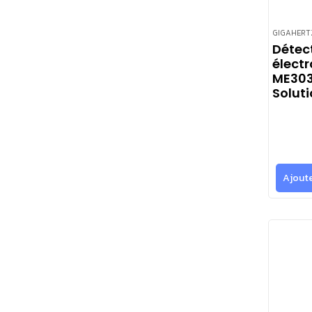
GIGAHERT
Détec
élect
ME303
Solut
Ajoute