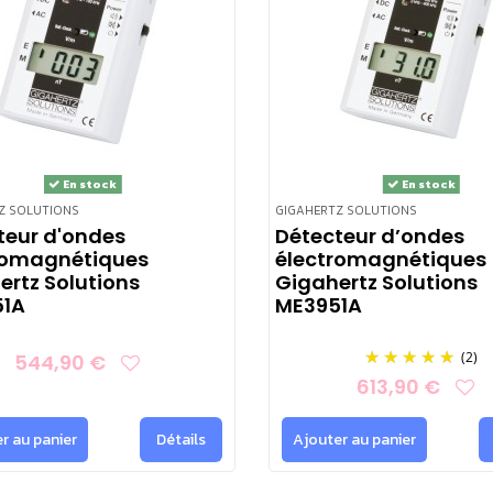
En stock
En stock
Z SOLUTIONS
GIGAHERTZ SOLUTIONS
teur d'ondes
Détecteur d’ondes
romagnétiques
électromagnétiques
ertz Solutions
Gigahertz Solutions
1A
ME3951A
(2)
544,90 €
613,90 €
r au panier
Détails
Ajouter au panier