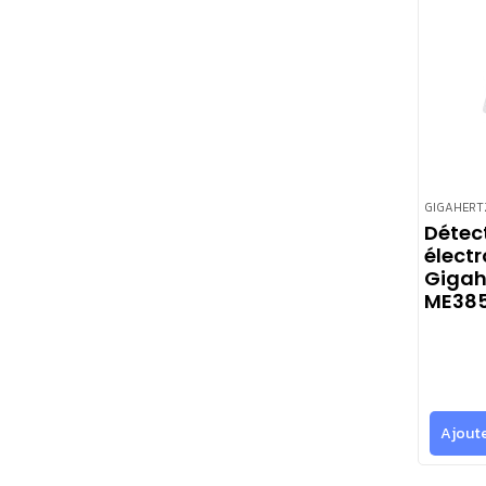
GIGAHERT
Détec
élect
Gigah
ME385
Ajoute