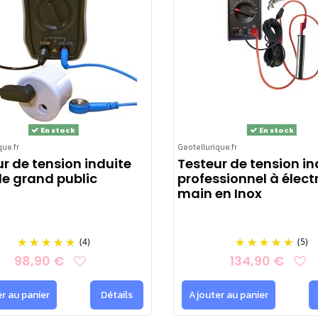
En stock
En stock
que.fr
Geotellurique.fr
r de tension induite
Testeur de tension in
e grand public
professionnel à élect
main en Inox
(4)
(5)
98,90 €
134,90 €
r au panier
Détails
Ajouter au panier