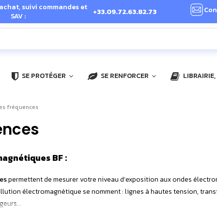
 achat, suivi commandes et
Con
+33.09.72.63.82.73
SAV :
SE PROTÉGER
SE RENFORCER
LIBRAIRIE
es fréquences
ences
agnétiques BF :
es
permettent de mesurer votre niveau d’exposition aux ondes électr
llution électromagnétique se nomment : lignes à hautes tension, trans
geurs...