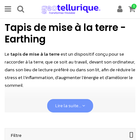
0
Tapis de mise à la terre -
Earthing
Le
tapis de mise à la terre
est un dispositif conçu pour se
raccorder à la terre, que ce soit au travail, devant son ordinateur,
dans son lieu de lecture préféré ou dans son lit, afin de réduire le
stress et l'inflammation, d'augmenter l'énergie et d'améliorer le
sommeil.
Nous
préconisons d'utiliser ces produits dans des
Lire la suite...
environnements si possibles assainis au niveau des
pollutions de champs électriques
de basses fréquences. Pour
valider cela, une
mesure de tension induite
, de préférence
inférieure à 0,5 V
avant mise en place du dispositif Earthing,
Filtre