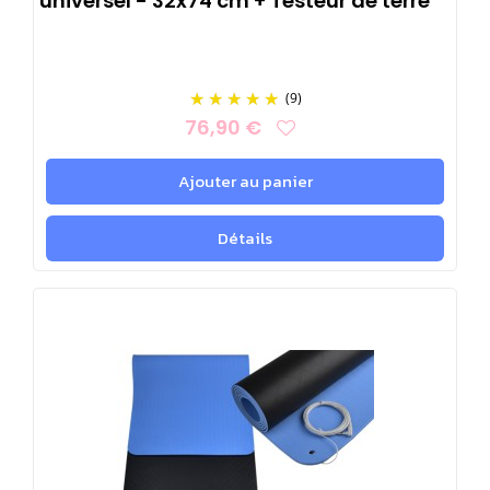
universel - 32x74 cm + Testeur de terre
(9)
76,90 €
Ajouter au panier
Détails