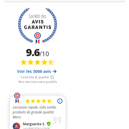
permettra d'en tirer tous les bénéfices.
Il existe différents types de tapis de mise à la terre, dont les
principaux sont les tapis universels de mise à la terre, mais
aussi les tapis de souris Earthing (spécifiquement de petite
taille), le tapis Earthing d'assise pour la voiture, qui sera relié à
la carcasse du véhicule (donc pas à la terre), et qui permettra de
réduire l'inconfort en roulant lié à l'électricité statique qui se
forme par frottements sur les sièges et la carrosserie, le tapis
Earthing spécifique pour la méditation et le yoga…
La fine couche conductrice supérieure noire qui sera en contact
avec votre corps est composée de cuir PU (polyuréthane). Les
articles similaires en cuir fabriqués avec du polyuréthane (PU)
sont très faciles à utiliser et sûrs, contrairement aux anciens
cuirs en PVC. Le cuir PU utilisé est sans vinyle et sans phtalates.
La couche inférieure non conductrice est constituée de mousse
à cellules fermées en élastomère thermoplastique (TPE) sans