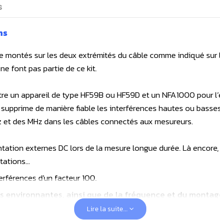
s
ns
re montés sur les deux extrémités du câble comme indiqué sur l
ne font pas partie de ce kit.
 entre un appareil de type HF59B ou HF59D et un NFA1000 pour l
 supprime de manière fiable les interférences hautes ou basse
 et des MHz dans les câbles connectés aux mesureurs.
imentation externes DC lors de la mesure longue durée. Là encore
ntations…
rférences d'un facteur 100.
environnantes, ainsi que de la fréquence et du montage (p
Lire la suite...