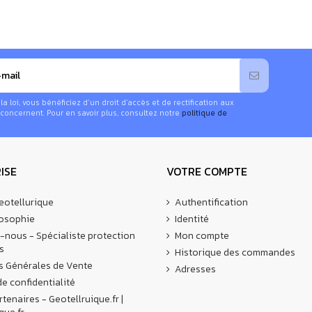
HF et le NFA. Si les alimentations longues durées doivent être a
r la réalisation de votre câblage optimisé.
 loi, vous bénéficiez d’un droit d’accès et de rectification aux
concernent. Pour en savoir plus, consultez notre
politique de
ISE
VOTRE COMPTE
eotellurique
Authentification
losophie
Identité
-nous - Spécialiste protection
Mon compte
s
Historique des commandes
s Générales de Vente
Adresses
de confidentialité
rtenaires - Geotellruique.fr |