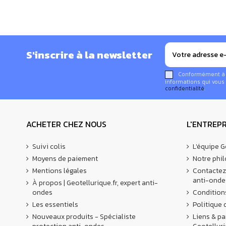
Prévoir un kit pour le câble de liaison entre l'appareil 
alimentation électrique.
Référez-vous à la photo de montage ci-dessous pou
S'inscrire à la newsletter
Conformément à la
informations qui vous 
confidentialité
.
ACHETER CHEZ NOUS
L'ENTREPR
Suivi colis
L'équipe G
Moyens de paiement
Notre phi
Mentions légales
Contactez
anti-onde
À propos | Geotellurique.fr, expert anti-
ondes
Condition
Les essentiels
Politique 
Nouveaux produits - Spécialiste
Liens & pa