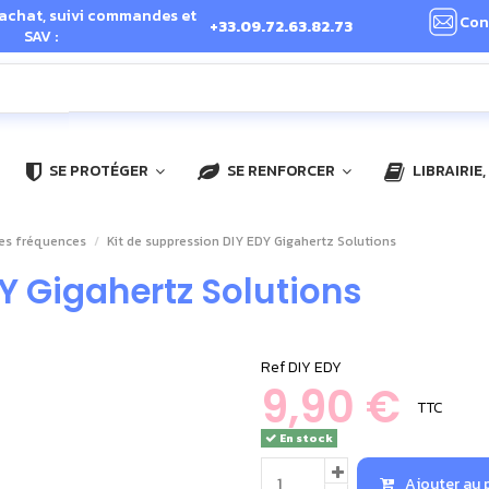
 achat, suivi commandes et
Con
+33.09.72.63.82.73
SAV :
SE PROTÉGER
SE RENFORCER
LIBRAIRIE
es fréquences
Kit de suppression DIY EDY Gigahertz Solutions
Y Gigahertz Solutions
Ref
DIY EDY
9,90 €
TTC
En stock
Ajouter au 