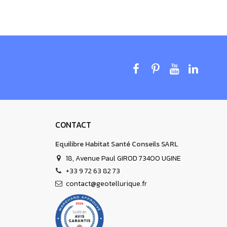
ussi utilisées, prévoir également un kit sur chaque
CONTACT
Equilibre Habitat Santé Conseils SARL
18, Avenue Paul GIROD 73400 UGINE
+33 9 72 63 82 73
contact@geotellurique.fr