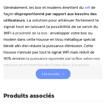
Généralement, les box et modems émettent du
wifi
de
façon
disproportionné par rapport aux besoins des
utilisateurs.
La solution pour atténuer fortement le
signal tout en laissant la possibilité de se servir du
WiFi
à proximité de la box
: envelopper votre box ou
modem dans cette housse en tissu métallique spécial
blindé afin d'en réduire la puissance d'émission. Cette
housse n'annule pas tout le signal WiFi mais réduit de
90% environ
la puissance rayonnée par la Box selon nos
mesures et en fonction des fuites liées à la bonne
fermeture de la housse autour des câbles qui en sortent
.
Lire la suite...
En vous éloignant de quelques mètres de la box ainsi
équipée (le signal est encore utilisable environ sur 10m
sans mur, 5m avec murs), vous baissez suffisamment
Produits associés
cette source de pollution chez vous pour qu'elle devienne
plus "raisonnable", même si
nous préconisons plutôt