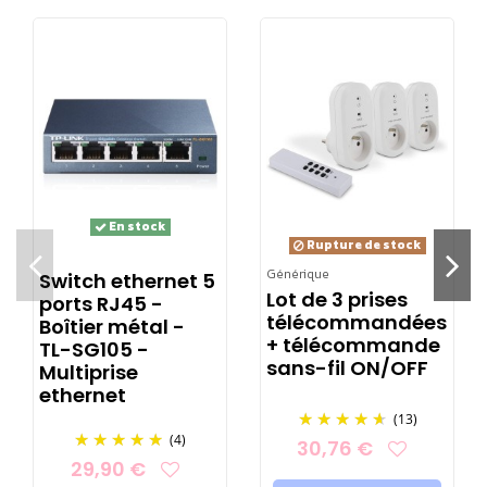
l'arrêt complet de l'usage du WiFi.
Les box émettent
parfois du DECT également. Par sa taille polyvalente,
cette housse permet également de réduire les impacts
d'autres sources comme les box TV ou Canal+.
Le tissu conducteur peut être relié à la terre
-
avec la
connectique adaptée
- pour annuler le rayonnement des
champs électrique !
En stock
Rupture de stock
Aperçu à 30cm de la box :
Générique
Switch ethernet 5
Lot de 3 prises
ports RJ45 -
télécommandées
Boîtier métal -
+ télécommande
TL-SG105 -
sans-fil ON/OFF
Multiprise
ethernet
(13)
(4)
30,76 €
29,90 €