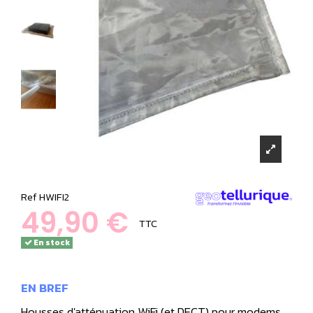
Ref
HWIFI2
49,90 €
TTC
En stock
EN BREF
Housses d'atténuation WiFi (et DECT) pour modems