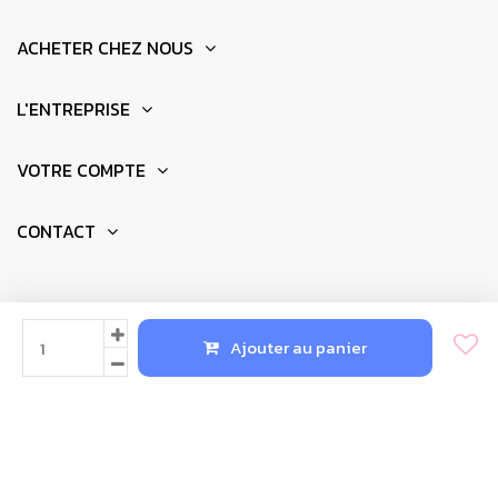
l'ouvertures et les fuites possible le long des fils.
ACHETER CHEZ NOUS
L'ENTREPRISE
VOTRE COMPTE
CONTACT
© 2025 - Réalisation par
Newkeys.fr
Ajouter au panier
Informations techniques :
Tissu écran haute fréquence : métallique cuivre -
nickel
Composition : Cuivre 55%, nickel 30%, base