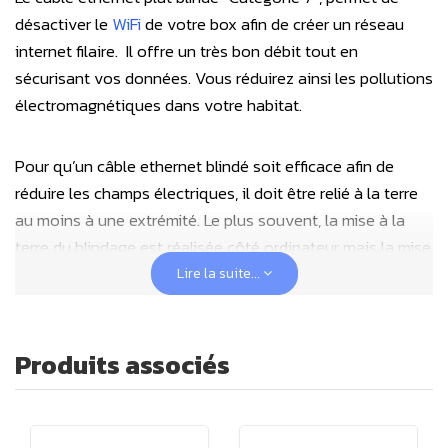
désactiver le
WiFi
de votre box afin de créer un réseau
internet filaire. Il offre un très bon débit tout en
sécurisant vos données. Vous réduirez ainsi les pollutions
électromagnétiques dans votre habitat.
Pour qu’un câble ethernet blindé soit efficace afin de
réduire les champs électriques, il doit être relié à la terre
au moins à une extrémité. Le plus souvent, la mise à la
terre du blindage est réalisée côté ordinateur mais la mise
à la terre de votre box reste un préalable nécessaire.
Lire la suite...
Utilisez donc en complément un
câble USB de mise à la
terre
pour votre box ainsi que pour votre ordinateur
lorsqu'il fonctionne sur batterie ou si son cordon
Produits associés
d'alimentation secteur qui n'est pas équipé d'une prise
tripolaire 2P+T (avec terre).