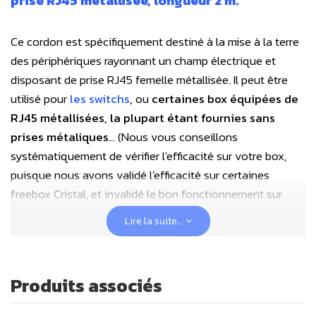
prise RJ45 métallisée, longueur 2 m.
Ce cordon est spécifiquement destiné à la mise à la terre
des périphériques rayonnant un champ électrique et
disposant de prise RJ45 femelle métallisée. Il peut être
utilisé pour
les switchs
,
ou
certaines box équipées de
RJ45 métallisées, la plupart étant fournies sans
prises métaliques
… (Nous vous conseillons
systématiquement de vérifier l'efficacité sur votre box,
puisque nous avons validé l'efficacité sur certaines
freebox Cristal, et invalidé le bon fonctionnement sur
d'autres freebox du même modèle !).
Lire la suite...
Une extrémité est équipée d’une fiche RJ45 métallisée.
L’autre extrémité du câble se branche directement sur la
borne mâle de terre d’une prise murale ou d’une multiprise,
Produits associés
qu'elle soit
française ou Schuko (voir photos)
.