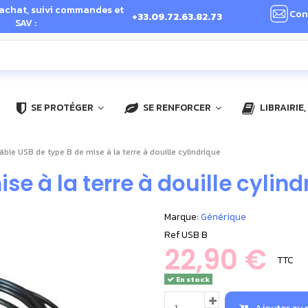
 achat, suivi commandes et
Con
+33.09.72.63.82.73
SAV :
SE PROTÉGER
SE RENFORCER
LIBRAIRIE
âble USB de type B de mise à la terre à douille cylindrique
se à la terre à douille cylind
Marque:
Générique
Ref
USB B
22,90 €
TTC
En stock