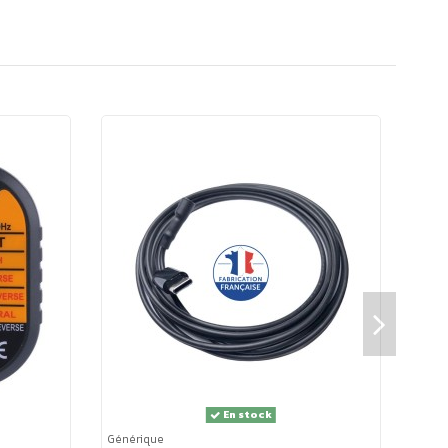
es configurations afin qu’il s’harmonise au mieux avec
En stock
Générique