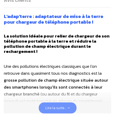
Avis clients
L'adap'terre : adaptateur de mise à la terre
pour chargeur de téléphone portable !
La solution idéale pour relier de chargeur de son
téléphone portable
à la terre et réduire la
pollution de champ électrique durant le
rechargement
!
Une des pollutions électriques classiques que l'on
retrouve dans quasiment tous nos diagnostics est la
grosse pollution de champ électrique située autour
des smartphones lorsqu'ils sont connectés à leur
chargeur
branché
(ou autour du fil et du chargeur
lorsqu'il est resté branché en attente du smartphone).
Lire la suite...
Cet
adap'terre
est spécifiquement destiné à la
mise à la