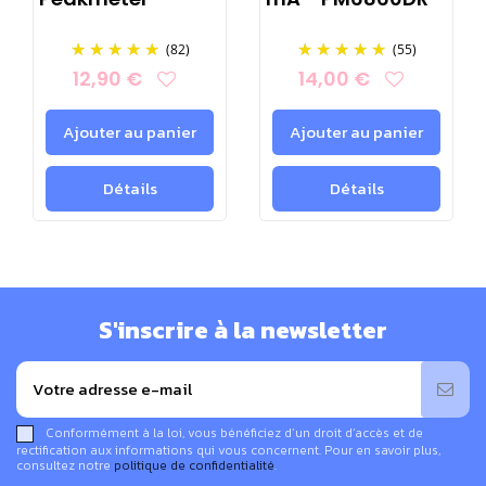
(82)
(55)
12,90 €
14,00 €
Ajouter au panier
Ajouter au panier
Détails
Détails
Fonctionnement de l'
adap'terre
:
Il vous suffit de brancher l'
adapterre
côté USB-A mâle sur
votre chargeur, votre câble USB-A de rechargement du
téléphone sur le port USB-A femelle de l'Adap'terre® et
d'avoir préalablement fixé le câble de terre sur le téton de
S'inscrire à la newsletter
terre d'une prise électrique (avec terre fonctionnelle aux
normes électriques) avant de brancher votre chargeur.
C'est tout !
Conformément à la loi, vous bénéficiez d’un droit d’accès et de
rectification aux informations qui vous concernent. Pour en savoir plus,
consultez notre
politique de confidentialité
.