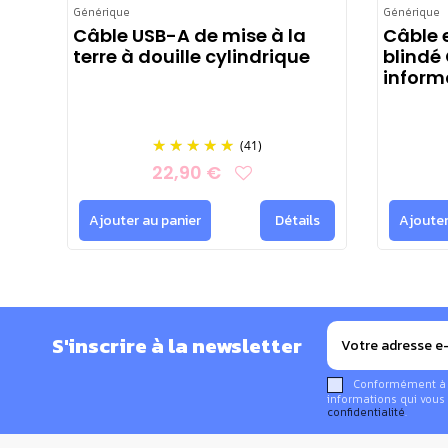
Générique
Générique
Connexion USB-C
Câble USB-A de mise à la
Câble 
terre à douille cylindrique
blindé
informa
(41)
22,90 €
Ajouter au panier
Détails
Ajouter
S'inscrire à la newsletter
Conformément à la
informations qui vous 
confidentialité
.