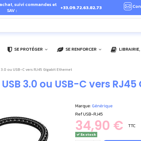
 achat, suivi commandes et
Con
+33.09.72.63.82.73
SAV :
SE PROTÉGER
SE RENFORCER
LIBRAIRIE
B 3.0 ou USB-C vers RJ45 Gigabit Ethernet
 USB 3.0 ou USB-C vers RJ45 
Marque:
Générique
Ref
USB-RJ45
34,90 €
TTC
En stock