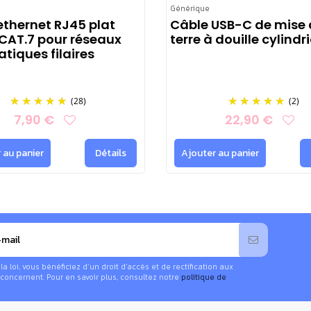
Générique
ethernet RJ45 plat
Câble USB-C de mise 
 CAT.7 pour réseaux
terre à douille cylindr
tiques filaires
(28)
(2)
7,90 €
22,90 €
 au panier
Détails
Ajouter au panier
 loi, vous bénéficiez d’un droit d’accès et de rectification aux
concernent. Pour en savoir plus, consultez notre
politique de