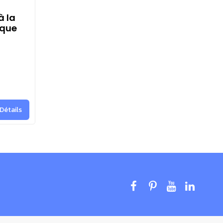
à la
ique
Détails