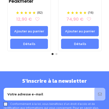
réduction des champs électriques de 50 Hz.
Peakmeter
(82)
(16)
12,90 €
74,90 €
Ajouter au panier
Ajouter au panier
Détails
Détails
S'inscrire à la newsletter
Conformément à la loi, vous bénéficiez d’un droit d’accès et de
rectification aux informations qui vous concernent. Pour en savoir plus,