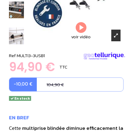
voir vidéo
Ref
MULTI3-3USB1
94,90 €
TTC
-10,00 €
104,90 €
En stock
EN BREF
Cette
multiprise blindée
diminue efficacement la