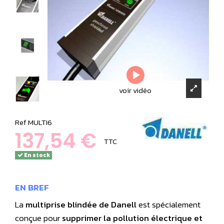
voir vidéo
Ref
MULTI6
137,54 €
TTC
En stock
EN BREF
La
multiprise blindée de Danell
est spécialement
conçue pour
supprimer la pollution électrique et