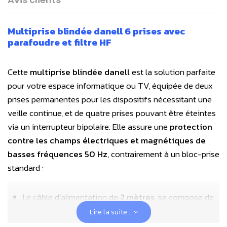
Multiprise blindée danell 6 prises avec
parafoudre et filtre HF
Cette
multiprise blindée danell
est la solution parfaite
pour votre espace informatique ou TV, équipée de deux
prises permanentes pour les dispositifs nécessitant une
veille continue, et de quatre prises pouvant être éteintes
via un interrupteur bipolaire. Elle assure une
protection
contre les champs électriques et magnétiques de
basses fréquences 50 Hz
, contrairement à un bloc-prise
standard :
Le câble d’alimentation de
2 mètres
, se compose de
trois fils (phase, terre, neutre),
enveloppés dans
Lire la suite...
une feuille métallique
. Lorsqu'elle est mise à la