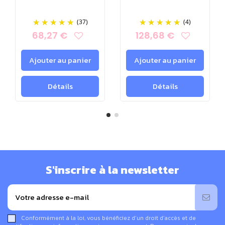
La performance et la vérification du blindage ont été
mesurées conformément aux normes TCO´99, Band I
(37)
(4)
(MPR II, DIN prEN 50279).
68,27 €
128,68 €
Grâce à son inclinaison à 45°, chaque prise peut être
Ajouter au panier
Ajouter au panier
utilisée de manière optimale.
Détails
Détails
La gamme Danell propose également d'autres modèles
pour répondre à vos différents besoins. Ainsi, si vous
recherchez une solution pour un espace réduit ou si vous
n'avez pas besoin d'autant de prises, la
multiprise
blindée Danell 4 prises
peut être une excellente option.
S'inscrire à la newsletter
D'un autre côté, pour ceux qui ont besoin de brancher un
grand nombre d'appareils, la
multiprise blindée Danell 9
prises
sera l'option parfaite.
Conformément à la loi, vous bénéficiez d’un droit d’accès et de