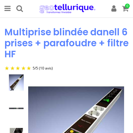
0
Multiprise blindée danell 6
prises + parafoudre + filtre
HF
5
/
5
(10 avis)