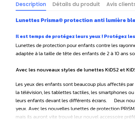
Description
Détails du produit
Avis client
Lunettes Prisma® protection anti lumière ble
Il est temps de protégez leurs yeux ! Protégez les
Lunettes de protection pour enfants contre les rayonne
adaptée à la taille de tête des enfants de 2 à 10 ans son
Avec les nouveaux styles de lunettes KiDS2 et KiDS
Les yeux des enfants sont beaucoup plus affectés par l
la télévision, les tablettes tactiles, les smartphones o
leurs enfants devant les différents écrans. Deux nou
yeux. Avec les nouvelles lunettes de protection PRiSM
mais ils auront vite trouvé leur nouvel accessoire pr
De construction robuste, ces lunettes sont prêtes à rép