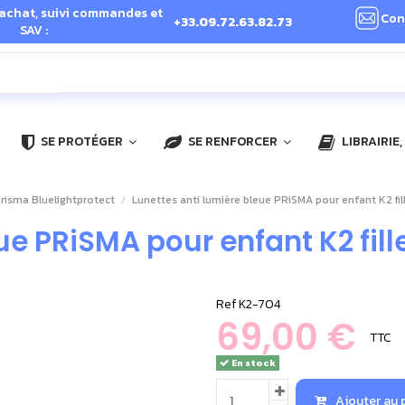
 achat, suivi commandes et
Con
+33.09.72.63.82.73
SAV :
SE PROTÉGER
SE RENFORCER
LIBRAIRIE
Prisma Bluelightprotect
Lunettes anti lumière bleue PRiSMA pour enfant K2 fi
ue PRiSMA pour enfant K2 fill
Ref
K2-704
69,00 €
TTC
En stock
Ajouter au 