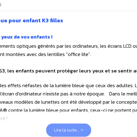
s
ue pour enfant K3 filles
 yeux de vos enfants !
ments optiques générés par les ordinateurs, les écrans LCD ou
t montées avec des lentilles "office lite".
3, les enfants peuvent protéger leurs yeux et se sentir a
es effets néfastes de la lumière bleue que ceux des adultes. L
u l'écran d'ordinateur n'existe pas à notre époque. Dans le meil
veaux modèles de lunettes ont été développé par le concepteu
A® contre la lumière bleue pour enfants, ceux-ci ne portent p
éféré !
Lire la suite...
ondre aux principaux défis de la vie quotidienne d'un enfant !