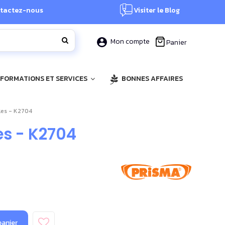
tactez-nous
Visiter le Blog
Mon compte
Panier
, FORMATIONS ET SERVICES
BONNES AFFAIRES
lles - K2704
es - K2704
panier