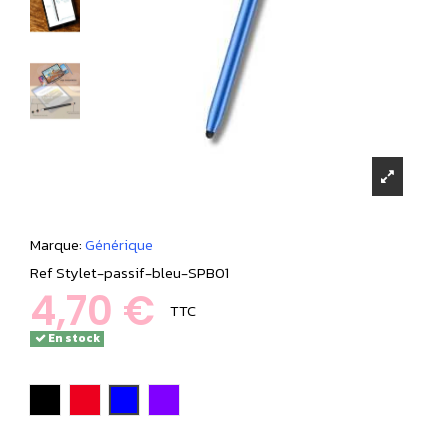
Marque:
Générique
Ref
Stylet-passif-bleu-SPB01
4,70 €
TTC
En stock
noir
rouge
Bleu
violet