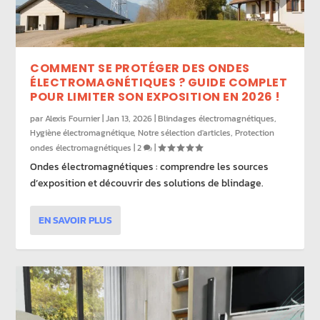
COMMENT SE PROTÉGER DES ONDES
ÉLECTROMAGNÉTIQUES ? GUIDE COMPLET
POUR LIMITER SON EXPOSITION EN 2026 !
par
Alexis Fournier
|
Jan 13, 2026
|
Blindages électromagnétiques
,
Hygiène électromagnétique
,
Notre sélection d'articles
,
Protection
ondes électromagnétiques
|
2
|
Ondes électromagnétiques : comprendre les sources
d’exposition et découvrir des solutions de blindage.
EN SAVOIR PLUS