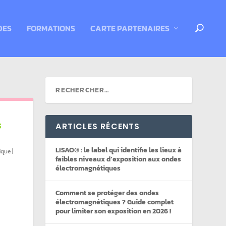
DES
FORMATIONS
CARTE PARTENAIRES
S
ARTICLES RÉCENTS
LISAO® : le label qui identifie les lieux à
ique
|
faibles niveaux d’exposition aux ondes
électromagnétiques
Comment se protéger des ondes
électromagnétiques ? Guide complet
pour limiter son exposition en 2026 !