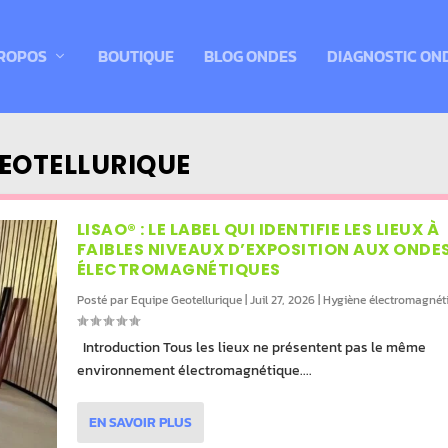
ROPOS
BOUTIQUE
BLOG ONDES
DIAGNOSTIC ON
GEOTELLURIQUE
LISAO® : LE LABEL QUI IDENTIFIE LES LIEUX À
FAIBLES NIVEAUX D’EXPOSITION AUX ONDE
ÉLECTROMAGNÉTIQUES
Posté par
Equipe Geotellurique
|
Juil 27, 2026
|
Hygiène électromagnét
Introduction Tous les lieux ne présentent pas le même
environnement électromagnétique....
EN SAVOIR PLUS