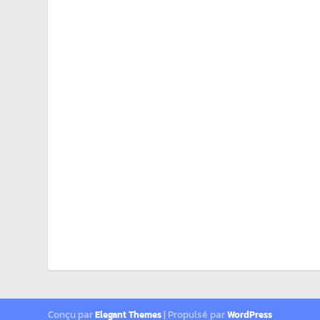
Conçu par
| Propulsé par
Elegant Themes
WordPress