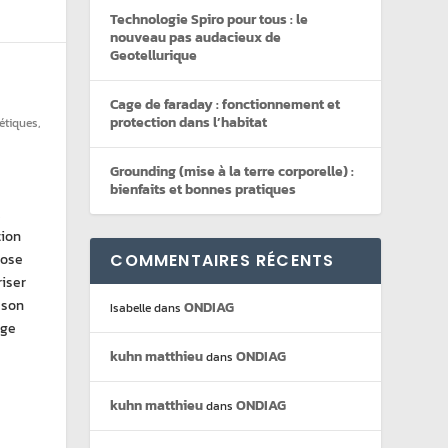
Technologie Spiro pour tous : le
nouveau pas audacieux de
Geotellurique
Cage de faraday : fonctionnement et
protection dans l’habitat
étiques
,
Grounding (mise à la terre corporelle) :
bienfaits et bonnes pratiques
x
tion
pose
COMMENTAIRES RÉCENTS
iser
 son
ONDIAG
Isabelle
dans
age
kuhn matthieu
ONDIAG
dans
kuhn matthieu
ONDIAG
dans