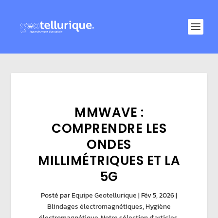
MMWAVE :
COMPRENDRE LES
ONDES
MILLIMÉTRIQUES ET LA
5G
Posté par
Equipe Geotellurique
|
Fév 5, 2026
|
Blindages électromagnétiques
,
Hygiène
électromagnétique
,
Notre sélection d'articles
,