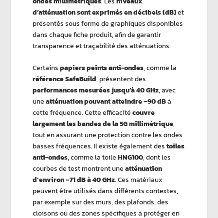
ondes millimétriques
. Les
niveaux
d’atténuation sont exprimés en décibels (dB)
et
présentés sous forme de graphiques disponibles
dans chaque fiche produit, afin de garantir
transparence et traçabilité des atténuations.
Certains
papiers peints anti-ondes
, comme la
référence SafeBuild
, présentent des
performances mesurées jusqu’à 40 GHz
, avec
une
atténuation pouvant atteindre –90 dB
à
cette fréquence. Cette efficacité
couvre
largement les bandes de la 5G millimétrique
,
tout en assurant une protection contre les ondes
basses fréquences. Il existe également des
toiles
anti-ondes
, comme la toile
HNG100
, dont les
courbes de test montrent une
atténuation
d’environ –71 dB à 40 GHz
. Ces matériaux
peuvent être utilisés dans différents contextes,
par exemple sur des murs, des plafonds, des
cloisons ou des zones spécifiques à protéger en