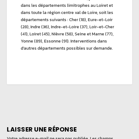
dans les départements limitrophes au Loiret et
dans toute la région centre val de Loire, soit les
départements suivants : Cher (18), Eure-et-Loir
(28), Indre (36), Indre-et-Loire (37), Loir-et-Cher
(41), Loiret (45), Nièvre (58), Seine et Marne (77),
Yonne (89), Essonne (91). Interventions dans
d’autres départements possibles sur demande.
LAISSER UNE RÉPONSE
Votre adresse e-mail ne sera pas publiée.
Les champs