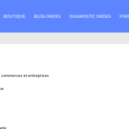
BOUTIQUE
BLOG ONDES
DIAGNOSTIC ONDES
FOR
x, commerces et entreprises
ue
ogie