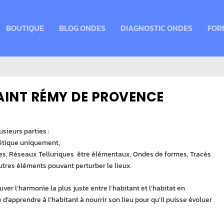
BOUTIQUE
BLOG ONDES
DIAGNOSTIC ONDES
FOR
SAINT RÉMY DE PROVENCE
sieurs parties :
étique uniquement,
res, Réseaux Telluriques être élémentaux, Ondes de formes, Tracés
tres éléments pouvant perturber le lieux.
uver l’harmonie la plus juste entre l’habitant et l’habitat en
d’apprendre à l’habitant à nourrir son lieu pour qu’il puisse évoluer