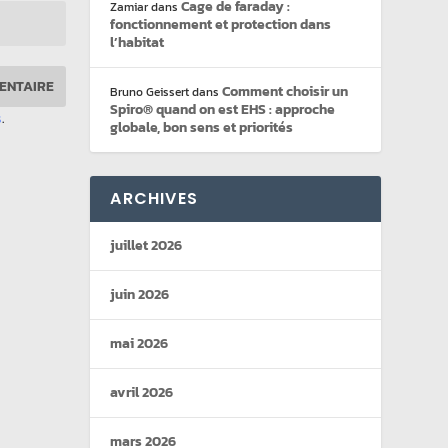
Cage de faraday :
Zamiar
dans
fonctionnement et protection dans
l’habitat
Comment choisir un
Bruno Geissert
dans
Spiro® quand on est EHS : approche
s
.
globale, bon sens et priorités
ARCHIVES
juillet 2026
juin 2026
mai 2026
avril 2026
mars 2026