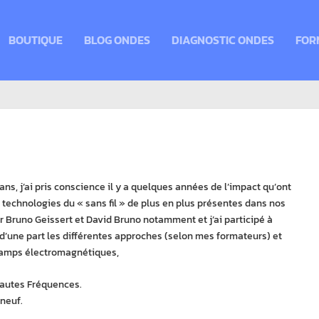
BOUTIQUE
BLOG ONDES
DIAGNOSTIC ONDES
FOR
ans, j’ai pris conscience il y a quelques années de l’impact qu’ont
 technologies du « sans fil » de plus en plus présentes dans nos
par Bruno Geissert et David Bruno notamment et j’ai participé à
’une part les différentes approches (selon mes formateurs) et
champs électromagnétiques,
Hautes Fréquences.
 neuf.