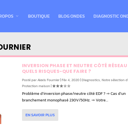
ROPOS
BOUTIQUE
BLOG ONDES
DIAGNOSTIC ON
OURNIER
INVERSION PHASE ET NEUTRE CÔTÉ RÉSEAU
QUELS RISQUES-QUE FAIRE ?
Posté par
Alexis Fournier
|
Fév 4, 2020
|
Diagnostics
,
Notre sélection d'
Protection maison
|
Problème d’inversion phase/neutre côté EDF ? ⇒ Cas d’un
branchement monophasé 230V/50Hz. ⇒ Votre...
EN SAVOIR PLUS