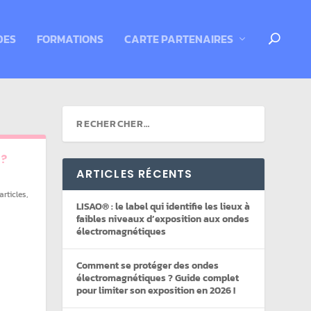
DES
FORMATIONS
CARTE PARTENAIRES
 ?
ARTICLES RÉCENTS
articles
,
LISAO® : le label qui identifie les lieux à
faibles niveaux d’exposition aux ondes
électromagnétiques
Comment se protéger des ondes
électromagnétiques ? Guide complet
pour limiter son exposition en 2026 !