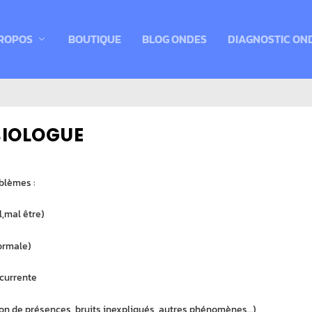
ROPOS
BOUTIQUE
BLOG ONDES
DIAGNOSTIC ON
BIOLOGUE
blèmes :
,mal être)
ormale)
écurrente
n de présences, bruits inexpliqués, autres phénomènes…)