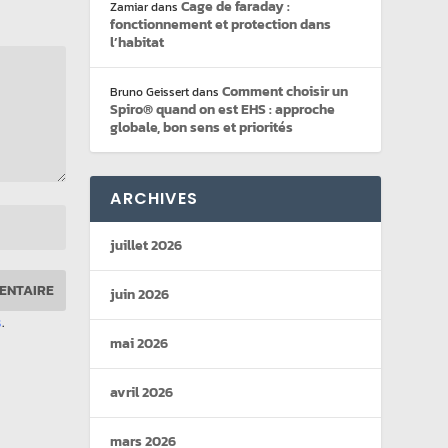
Cage de faraday :
Zamiar
dans
fonctionnement et protection dans
l’habitat
Comment choisir un
Bruno Geissert
dans
Spiro® quand on est EHS : approche
globale, bon sens et priorités
ARCHIVES
juillet 2026
juin 2026
s
.
mai 2026
avril 2026
mars 2026