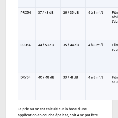
PRO54
37 / 43 dB
29 / 35 dB
4 à 8 m²/l
Film
rés
l’a
ECO54
44 / 53 dB
35 / 44 dB
4 à 8 m²/l
Fil
sou
DRY54
40 / 48 dB
33 / 41 dB
4 à 8 m²/l
Fil
sou
Le prix au m² est calculé sur la base d’une
application en couche épaisse, soit 4 m² par litre,