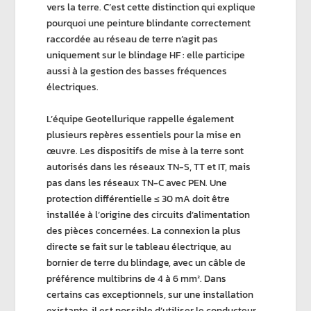
vers la terre. C’est cette distinction qui explique
pourquoi une
peinture blindante
correctement
raccordée au réseau de terre n’agit pas
uniquement sur le blindage
HF
: elle participe
aussi à la
gestion des basses fréquences
électriques
.
L’équipe
Geotellurique
rappelle également
plusieurs repères essentiels pour la mise en
œuvre. Les
dispositifs de
mise à la terre
sont
autorisés dans les
réseaux TN-S
,
TT
et
IT
, mais
pas dans les
réseaux TN-C avec PEN
. Une
protection différentielle ≤ 30 mA
doit être
installée à l’origine des circuits d’alimentation
des pièces concernées. La connexion la plus
directe se fait sur le
tableau électrique
, au
bornier de terre du blindage
, avec un câble de
préférence multibrins de
4 à 6 mm²
. Dans
certains cas exceptionnels, sur une installation
existante, il est possible d’utiliser le
conducteur