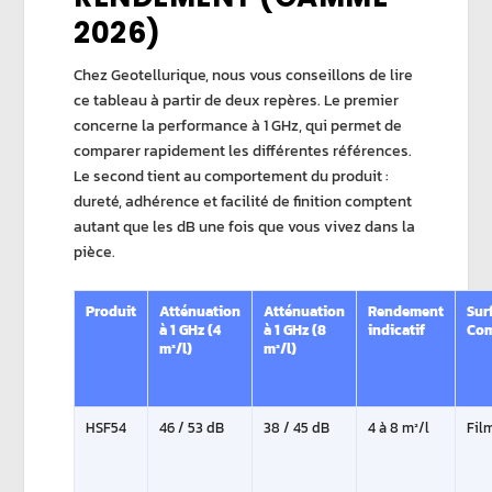
2026)
Chez
Geotellurique
, nous vous conseillons de lire
ce tableau à partir de deux repères. Le premier
concerne la performance à 1 GHz, qui permet de
comparer rapidement les différentes références.
Le second tient au comportement du produit :
dureté, adhérence et facilité de finition comptent
autant que les dB une fois que vous vivez dans la
pièce.
Produit
Atténuation
Atténuation
Rendement
Sur
à 1 GHz (4
à 1 GHz (8
indicatif
Co
m²/l)
m²/l)
HSF54
46 / 53 dB
38 / 45 dB
4 à 8 m²/l
Fil