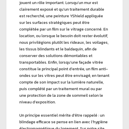
jouent un rôle important. Lorsqu’un mur est
clairement exposé et qu’un traitement durable
est recherché, une
peinture YShield
appliquée
sur les surfaces stratégiques peut être
complétée par un film sur le vitrage concerné. En
location, ou lorsque le besoin doit rester évolutif,
nous privilégions plutôt les
rideaux
, les
voilages
,
les
tissus blindants
et le
baldaquin
, afin de
conserver des solutions démontables et
transportables. Enfin, lorsqu’une façade vitrée
constitue le principal point d’entrée, un
film anti-
ondes
sur les vitres peut être envisagé, en tenant
compte de son impact sur la lumière naturelle,
puis complété par un traitement mural ou par
une protection de la zone de sommeil selon le
niveau d’exposition.
Un principe essentiel mérite d’être rappelé : un
blindage efficace
se pense en lien avec l’
hygiène
électromagnétique
du logement. Sur notre site,