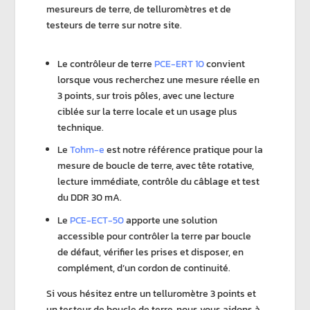
mesureurs de terre
, de
telluromètres
et de
testeurs de terre
sur notre site.
Le contrôleur de terre
PCE-ERT 10
convient
lorsque vous recherchez une mesure réelle en
3 points
, sur
trois pôles
, avec une lecture
ciblée sur la
terre locale
et un usage plus
technique.
Le
Tohm-e
est notre référence pratique pour la
mesure de boucle de terre
, avec tête rotative,
lecture immédiate, contrôle du câblage et test
du
DDR 30 mA
.
Le
PCE-ECT-50
apporte une solution
accessible pour contrôler la terre par
boucle
de défaut
, vérifier les prises et disposer, en
complément, d’un cordon de continuité.
Si vous hésitez entre un
telluromètre 3 points
et
un
testeur de boucle de terre
, nous vous aidons à