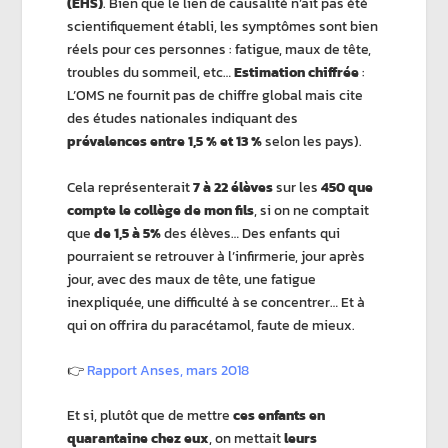
(EHS)
. Bien que le lien de causalité n’ait pas été
scientifiquement établi, les symptômes sont bien
réels pour ces personnes : fatigue, maux de tête,
troubles du sommeil, etc…
Estimation chiffrée
:
L’OMS ne fournit pas de chiffre global mais cite
des études nationales indiquant des
prévalences entre 1,5 % et 13 %
selon les pays).
Cela représenterait
7 à 22 élèves
sur les
450 que
compte le collège de mon fils
,
si on ne comptait
que
de 1,5 à 5%
des élèves… Des enfants qui
pourraient se retrouver à l’infirmerie, jour après
jour, avec des maux de tête, une fatigue
inexpliquée, une difficulté à se concentrer… Et à
qui on offrira du paracétamol, faute de mieux.
👉
Rapport Anses, mars 2018
Et si, plutôt que de mettre
ces enfants en
quarantaine chez eux
, on mettait
leurs