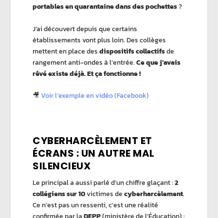
portables en quarantaine dans des pochettes
?
J’ai découvert depuis que certains
établissements vont plus loin. Des collèges
mettent en place des
dispositifs collectifs
de
rangement anti-ondes à l’entrée.
Ce que j’avais
rêvé existe déjà. Et ça fonctionne !
🎥
Voir l’exemple en vidéo (Facebook)
CYBERHARCÈLEMENT ET
ÉCRANS : UN AUTRE MAL
SILENCIEUX
Le principal a aussi parlé d’un chiffre glaçant :
2
collégiens sur 10
victimes de
cyberharcèlement
.
Ce n’est pas un ressenti, c’est une réalité
confirmée par la
DEPP
(ministère de l’Éducation) :