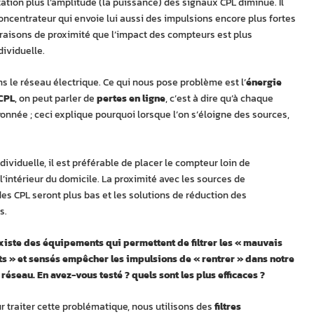
ation plus l’amplitude (la puissance) des signaux CPL diminue. Il
oncentrateur qui envoie lui aussi des impulsions encore plus fortes
aisons de proximité que l’impact des compteurs est plus
dividuelle.
s le réseau électrique. Ce qui nous pose problème est l’
énergie
 CPL
, on peut parler de
pertes en ligne
, c’est à dire qu’à chaque
onnée ; ceci explique pourquoi lorsque l’on s’éloigne des sources,
ividuelle, il est préférable de placer le compteur loin de
à l’intérieur du domicile. La proximité avec les sources de
es CPL seront plus bas et les solutions de réduction des
s.
 existe des équipements qui permettent de filtrer les « mauvais
s » et sensés empêcher les impulsions de « rentrer » dans notre
réseau. En avez-vous testé ? quels sont les plus efficaces ?
ur traiter cette problématique, nous utilisons des
filtres