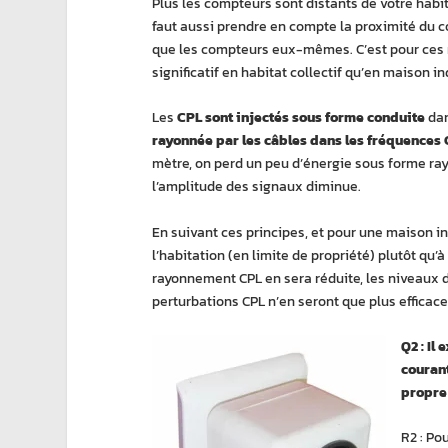
Plus les compteurs sont distants de votre habit
faut aussi prendre en compte la proximité du c
que les compteurs eux-mêmes. C’est pour ces r
significatif en habitat collectif qu’en maison in
Les
CPL sont injectés sous forme conduite
dan
rayonnée par les câbles dans les fréquences
mètre, on perd un peu d’énergie sous forme ray
l’amplitude des signaux diminue.
En suivant ces principes, et pour une maison ind
l’habitation (en limite de propriété) plutôt qu’
rayonnement CPL en sera réduite, les niveaux d
perturbations CPL n’en seront que plus efficace
Q2 : Il
courant
propre 
R2 : Po