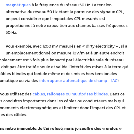
magnétiques
à la fréquence du réseau 50 Hz. La tension
alternative du réseau 50 Hz étant la porteuse des signaux CPL,
on peut considérer que l’impact des CPL mesurés est
proportionnel à notre exposition aux champs basses fréquences
50 Hz.
Pour exemple, avec 1200 mV mesurés en « dirty electricity » ; si a
un emplacement donné on mesure 10V/m et à un autre endroit
acement est 5 fois plus impacté par l’électricité sale du réseau.
it pas être traitée seule et valide l’intérêt des mises à la terre qui
âbles blindés qui font de même et des mises hors tension des
utomatique ou via des
interrupteur automatique de champ – IAC
).
 vous utilisez des
câbles, rallonges ou multiprises blindés
. Dans ce
ons conduites importantes dans les câbles ou conducteurs mais qui
yonnements électromagnétiques et limitent donc l’impact des CPL et
ges des câbles.
ns notre immeuble. Je l’ai refusé, mais je souffre des « ondes »