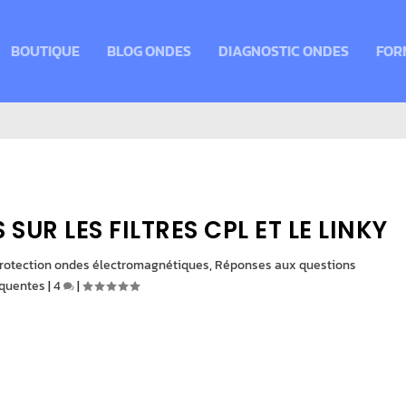
BOUTIQUE
BLOG ONDES
DIAGNOSTIC ONDES
FOR
SUR LES FILTRES CPL ET LE LINKY
rotection ondes électromagnétiques
,
Réponses aux questions
équentes
|
4
|