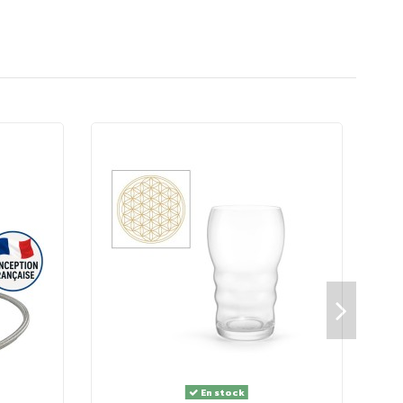
r de petites bulles en surface lorsque vous versez votre
En stock