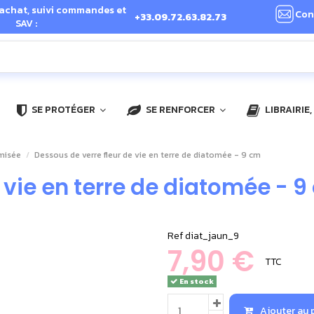
 achat, suivi commandes et
Con
+33.09.72.63.82.73
SAV :
SE PROTÉGER
SE RENFORCER
LIBRAIRIE
amisée
Dessous de verre fleur de vie en terre de diatomée - 9 cm
 vie en terre de diatomée - 
Ref
diat_jaun_9
7,90 €
TTC
En stock
Ajouter au 