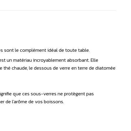
es sont le complément idéal de toute table.
 est un matériau incroyablement absorbant. Elle
de thé chaude, le dessous de verre en terre de diatomée
signifie que ces sous-verres ne protègent pas
ter de l'arôme de vos boissons.
 sa protection en liège sous sa base.