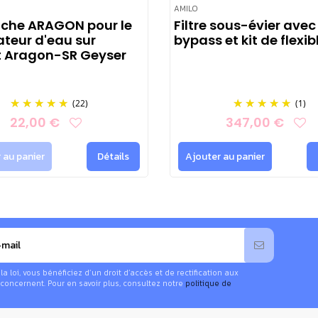
AMILO
che ARAGON pour le
Filtre sous-évier avec
ateur d'eau sur
bypass et kit de flexib
t Aragon-SR Geyser
(22)
(1)
22,00 €
347,00 €
 au panier
Détails
Ajouter au panier
 loi, vous bénéficiez d’un droit d’accès et de rectification aux
concernent. Pour en savoir plus, consultez notre
politique de