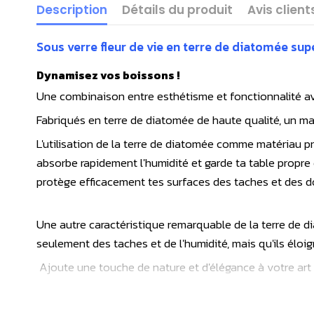
Description
Détails du produit
Avis client
Sous verre fleur de vie en terre de diatomée su
Dynamisez vos boissons !
Une combinaison entre esthétisme et fonctionnalité a
Fabriqués en terre de diatomée de haute qualité, un ma
L'utilisation de la terre de diatomée comme matériau p
absorbe rapidement l'humidité et garde ta table propre
protège efficacement tes surfaces des taches et des 
Une autre caractéristique remarquable de la terre de d
seulement des taches et de l'humidité, mais qu'ils éloi
Ajoute une touche de nature et d'élégance à votre art
Bénéficiez des atouts de ce matériau exceptionnel allié