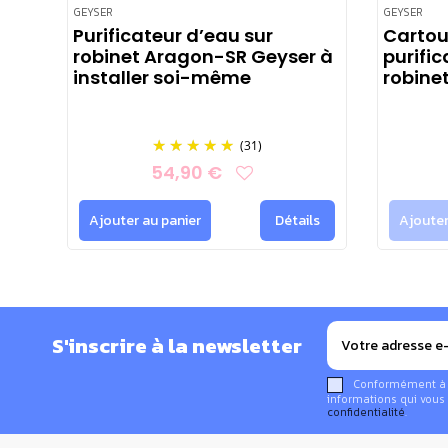
GEYSER
GEYSER
Purificateur d’eau sur
Cartou
robinet Aragon-SR Geyser à
purific
installer soi-même
robine
(31)
54,90 €
Ajouter au panier
Détails
Ajouter
S'inscrire à la newsletter
Conformément à la
informations qui vous 
confidentialité
.