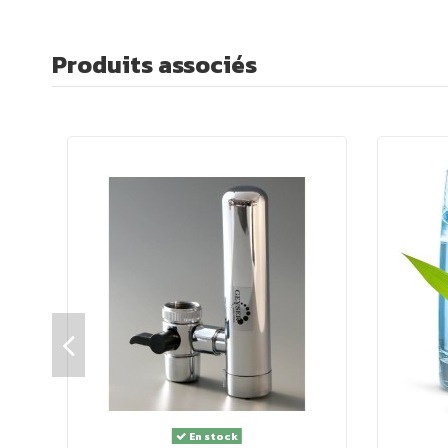
À noter
: Si vous utilisez un verre lavé au lave-vaissel
eau ! Pour rappel, le produit lave vaisselle est toxique.
Produits associés
Informations sur le produit :
Matériau
: terre de diatomée et liège
Taille
: 90 mm de diamètre
Motif
: Fleur de vie
En stock