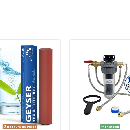
le, assurez-vous de son rinçage complet : il ne doit pas y avoi
Rupture de stock
En stock