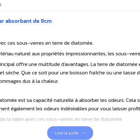
s
per absorbant de 9cm
vec ces sous-verres en terre de diatomée.
tériau naturel aux propriétés impressionnantes, les sous-verr
rincipal offre une multitude d'avantages. La terre de diatomée
 et sèche. Que ce soit pour une boisson fraîche ou une tasse 
dommages dus à la chaleur.
iatomée est sa capacité naturelle à absorber les odeurs. Cela 
gnent également les odeurs indésirables pour vous laisser profi
 de la table avec ces sous-verres en terre de diatomée.
s à une élégance intemporelle, légers et doux au toucher, avec
Lire la suite...