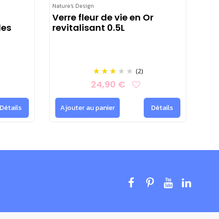
Nature's Design
Verre fleur de vie en Or
les
revitalisant 0.5L
(2)
24,90 €
Détails
Ajouter au panier
Détails