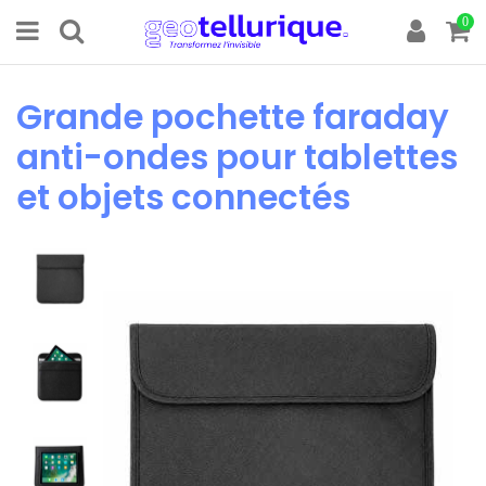
0
Grande pochette faraday
anti-ondes pour tablettes
et objets connectés