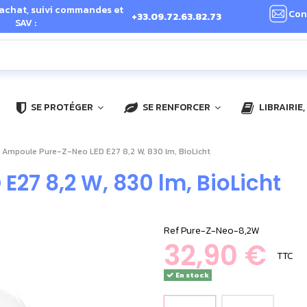
 achat, suivi commandes et
Con
+33.09.72.63.82.73
SAV :
SE PROTÉGER
SE RENFORCER
LIBRAIRIE
Ampoule Pure-Z-Neo LED E27 8,2 W, 830 lm, BioLicht
27 8,2 W, 830 lm, BioLicht
Ref
Pure-Z-Neo-8,2W
32,90 €
TTC
En stock