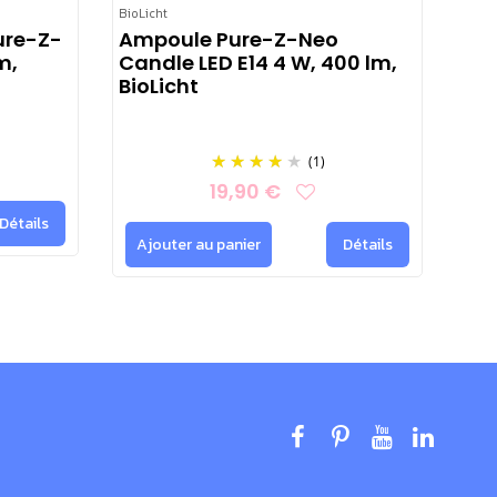
éral à une fréquence assez élevée (au-delà de 120 Hz),
BioLicht
BioLi
maux de tête…)
ure-Z-
Ampoule Pure-Z-Neo
Am
m,
Candle LED E14 4 W, 400 lm,
LED
BioLicht
(1)
19,90 €
Détails
Ajouter au panier
Détails
Aj