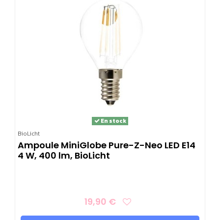
En stock
BioLicht
Ampoule MiniGlobe Pure-Z-Neo LED E14
4 W, 400 lm, BioLicht
19,90 €