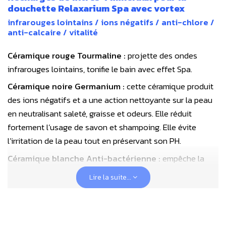
douchette Relaxarium Spa avec vortex
infrarouges lointains / ions négatifs / anti-chlore /
anti-calcaire / vitalité
Céramique rouge Tourmaline :
projette des ondes
infrarouges lointains, tonifie le bain avec effet Spa.
Céramique noire Germanium :
cette céramique produit
des ions négatifs et a une action nettoyante sur la peau
en neutralisant saleté, graisse et odeurs. Elle réduit
fortement l’usage de savon et shampoing. Elle évite
l’irritation de la peau tout en préservant son PH.
Céramique blanche Anti-bactérienne :
empêche la
formation d’agents pathogènes dans l’eau qui stagne
Lire la suite...
dans la douche.
Billes de shungite noire :
complémentaire aux
céramiques, les billes de shungite vont renforcer la