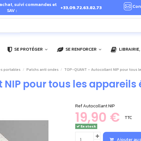
 achat, suivi commandes et
Con
+33.09.72.63.82.73
SAV :
SE PROTÉGER
SE RENFORCER
LIBRAIRIE
s portables
Patchs anti ondes
TOP-QUANT - Autocollant NIP pour tous les
NIP pour tous les appareils 
Ref
Autocollant NIP
19,90 €
TTC
En stock
Ajouter au 