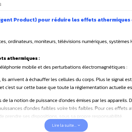
s
gent Product) pour réduire les effets athermiques 
es, ordinateurs, moniteurs, télévisions numériques, systèmes Hi
ets athermiques :
 téléphonie mobile et des perturbations électromagnétiques :
 ils arrivent à échauffer les cellules du corps. Plus le signal es
t c'est sur cette base que toute la réglementation actuelle e
s de la notion de puissance d'ondes émises par les appareils.
ssances d'ondes faibles voire très faibles. Pour ces effets a
n de prendre ses dispositions, sous sa propre responsabilité.
Lire la suite...