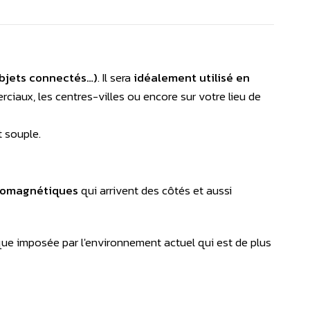
 objets connectés…)
. Il sera
idéalement utilisé en
iaux, les centres-villes ou encore sur votre lieu de
t souple.
tromagnétiques
qui arrivent des côtés et aussi
ue imposée par l'environnement actuel qui est de plus
cou (gorge, thyroïde, nuque) lors de vos