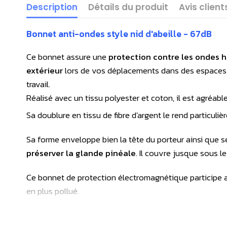
Description
Détails du produit
Avis client
Bonnet anti-ondes style nid d'abeille - 67dB
Ce bonnet assure une
protection contre les ondes 
extérieur
lors de vos déplacements dans des espaces p
travail.
Réalisé avec un tissu polyester et coton, il est agréable
Sa doublure en tissu de fibre d'argent le rend particuli
Sa forme enveloppe bien la tête du porteur ainsi que 
préserver la glande pinéale
. Il couvre jusque sous le
Ce bonnet de protection électromagnétique participe a
en plus pollué.
Il pourra idéalement être associé à
l’écharpe anti