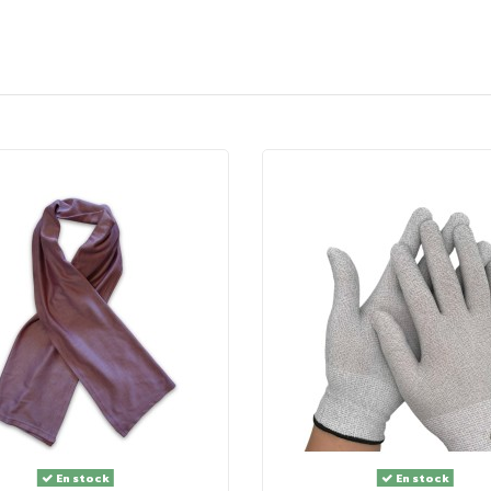
rgent
ton
En stock
En stock