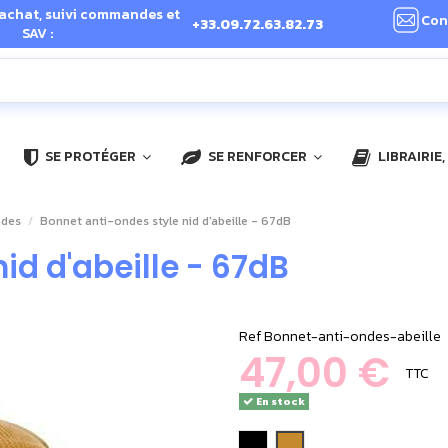
 achat, suivi commandes et
Con
+33.09.72.63.82.73
SAV :
SE PROTÉGER
SE RENFORCER
LIBRAIRIE
ndes
Bonnet anti-ondes style nid d'abeille - 67dB
id d'abeille - 67dB
Ref
Bonnet-anti-ondes-abeille
47,00 €
TTC
En stock
noir
miel