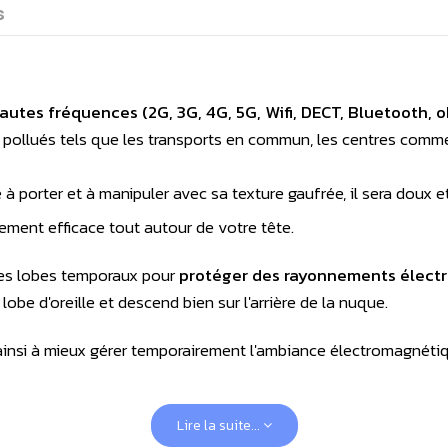
s
hautes fréquences
(2G, 3G, 4G, 5G, Wifi, DECT, Bluetooth,
ollués tels que les transports en commun, les centres commerc
 à porter et à manipuler avec sa texture gaufrée, il sera doux e
èrement efficace tout autour de votre tête.
ses lobes temporaux pour
protéger des rayonnements élec
 lobe d'oreille et descend bien sur l'arrière de la nuque.
insi à mieux gérer temporairement l'ambiance électromagnétiq
-ondes
pour compléter la protection des zones vitales du 
Lire la suite...