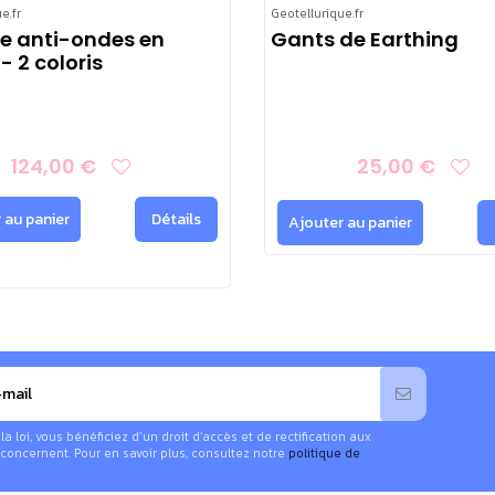
e.fr
Geotellurique.fr
e anti-ondes en
Gants de Earthing
- 2 coloris
124,00 €
25,00 €
 au panier
Détails
Ajouter au panier
 léger
n de Marseille, sans tordre ni frotter.
 loi, vous bénéficiez d’un droit d’accès et de rectification aux
concernent. Pour en savoir plus, consultez notre
politique de
vous recommandons la lessive
Texcare