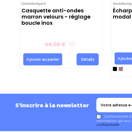
Geotellurique.fr
Geotelluriqu
Casquette anti-ondes
Écharp
marron velours - réglage
modal 
boucle inox
44,00 €
Ajouter
Ajouter au panier
Détails
Entretien :
Lavage en machine : cycle délicat 30°C, essorage
S'inscrire à la newsletter
Lavage à la main possible à l’eau tiède, avec du savo
Sèche-linge interdit.
Conformément à la
informations qui vous 
Repassage à éviter
confidentialité
.
Utiliser un produit de lessive non agressif, nous 