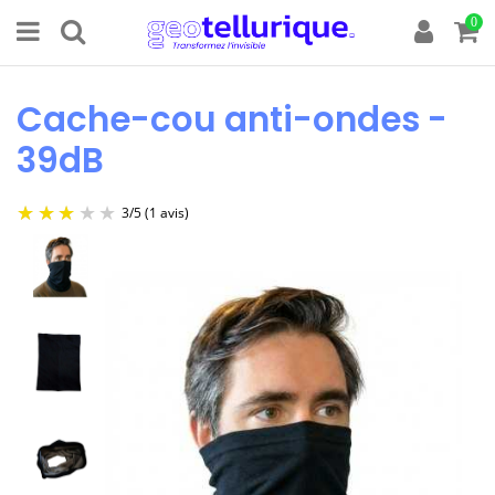
0
Cache-cou anti-ondes -
39dB
3
/
5
(1 avis)