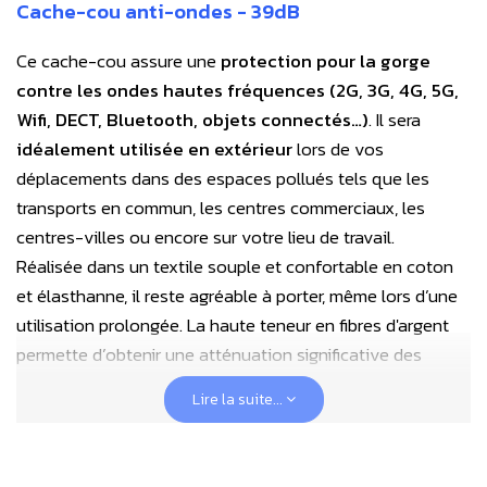
Cache-cou anti-ondes - 39dB
Ce cache-cou assure une
protection pour la gorge
contre les ondes hautes fréquences
(2G, 3G, 4G, 5G,
Wifi, DECT, Bluetooth, objets connectés…)
. Il sera
idéalement utilisée en extérieur
lors de vos
déplacements dans des espaces pollués tels que les
transports en commun, les centres commerciaux, les
centres-villes ou encore sur votre lieu de travail.
Réalisée dans un textile souple et confortable en coton
et élasthanne, il reste agréable à porter, même lors d’une
utilisation prolongée. La haute teneur en fibres d'argent
permette d’obtenir une atténuation significative des
hautes fréquences tout autour de la gorge.
Lire la suite...
Simple et efficace, ce tour de cou complètera un bonnet
pour une protection plus adaptée.