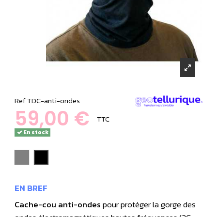
Ref
TDC-anti-ondes
59,00 €
TTC
En stock
gris
noir
EN BREF
Cache-cou anti-ondes
pour protéger la gorge des