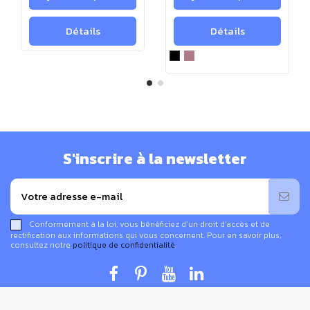
Composition tissu bonnet : 85% polyesther, 15%
coton
Détails
Détails
Circonférence de la tête : 58-60 cm
Poids : 57 gr
Profondeur : 20 cm environ
Texture : velouté, doux et souple
2 coloris disponibles : noir ou jaune
S'inscrire à la newsletter
Conformément à la loi, vous bénéficiez d’un droit d’accès et de
rectification aux informations qui vous concernent. Pour en savoir plus,
consultez notre
politique de confidentialité
.