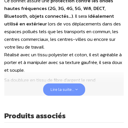
Ce bonnet assure une
protection contre les ondes
hautes fréquences
(2G, 3G, 4G, 5G, Wifi, DECT,
Bluetooth, objets connectés…)
. Il sera
idéalement
utilisé en extérieur
lors de vos déplacements dans des
espaces pollués tels que les transports en commun, les
centres commerciaux, les centres-villes ou encore sur
votre lieu de travail.
Réalisé avec un tissu polyester et coton, il est agréable à
porter et à manipuler avec sa texture gaufrée, il sera doux
et souple.
Sa doublure en tissu de fibre d'argent le rend
particulièrement efficace tout autour de votre tête.
Lire la suite...
Sa forme enveloppe bien la tête du porteur ainsi que ses
lobes temporaux pour
protéger des rayonnements
Produits associés
électromagnétiques
qui arrivent des côtés et aussi
préserver la glande pinéale
. Il couvre jusque sous le