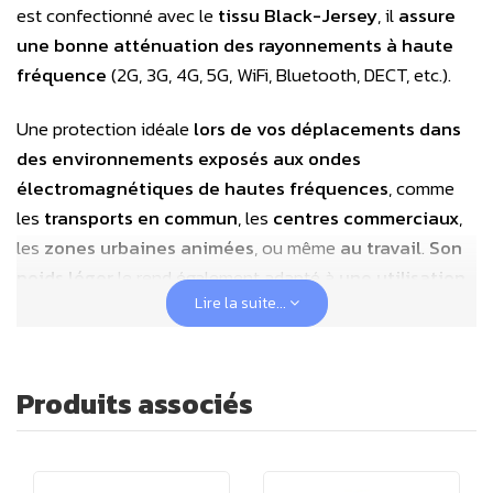
est confectionné avec le
tissu Black-Jersey
, il
assure
une bonne atténuation des rayonnements à haute
fréquence
(2G, 3G, 4G, 5G, WiFi, Bluetooth, DECT, etc.).
Une protection idéale
lors de vos déplacements dans
des environnements exposés aux ondes
électromagnétiques de hautes fréquences
, comme
les
transports en commun
, les
centres commerciaux
,
les
zones urbaines animées
, ou même
au travail
.
Son
poids léger
le rend également adapté à
une utilisation
Lire la suite...
en intérieur
. Vous pouvez compléter l'ensemble avec
un
pantalon anti-ondes
pour protéger les membres
inférieurs !
Produits associés
Le
tissu anti-ondes BLACK JERSEY
est un mélange
dense de
coton (83%) et de fil d'argent (17%)
, idéal
pour la confection de vêtements anti-ondes, ses