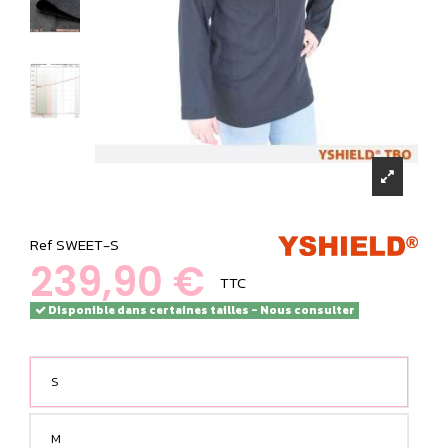
Ref
SWEET-S
239,90 €
TTC
Disponible dans certaines tailles - Nous consulter
S
M