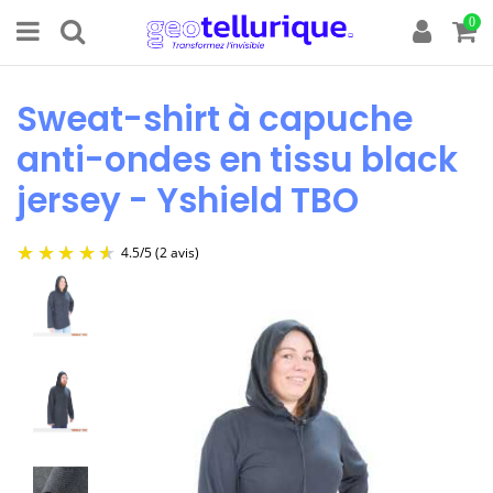
0
Sweat-shirt à capuche
anti-ondes en tissu black
jersey - Yshield TBO
4.5
/
5
(2 avis)