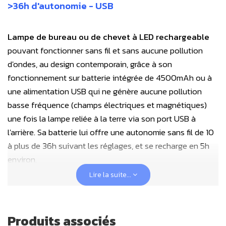
>36h d'autonomie - USB
Lampe de bureau ou de chevet à LED rechargeable
pouvant fonctionner sans fil et sans aucune pollution
d'ondes, au design contemporain, grâce à son
fonctionnement sur batterie intégrée de 4500mAh ou à
une alimentation USB qui ne génère aucune pollution
basse fréquence (champs électriques et magnétiques)
une fois la lampe reliée à la terre via son port USB à
l'arrière. Sa batterie lui offre une autonomie sans fil de 10
à plus de 36h suivant les réglages, et se recharge en 5h
environ.
Lire la suite...
Pour le rechargement de la lampe de bureau USB, nous
conseillons d'utiliser un
chargeur multiprises USB-
Produits associés
A/USB-C avec câble USB-A de mise à la terre
. Ce