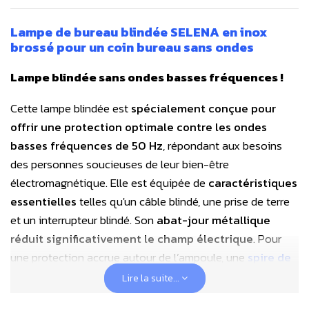
Lampe de bureau blindée SELENA en inox
brossé pour un coin bureau sans ondes
Lampe blindée sans ondes basses fréquences !
Cette lampe blindée est
spécialement conçue pour
offrir une protection optimale contre les ondes
basses fréquences de 50 Hz
, répondant aux besoins
des personnes soucieuses de leur bien-être
électromagnétique. Elle est équipée de
caractéristiques
essentielles
telles qu'un câble blindé, une prise de terre
et un interrupteur blindé. Son
abat-jour métallique
réduit significativement le champ électrique
. Pour
une protection accrue autour de l’ampoule, une
spire de
blindage E27 en inox
est disponible
en option
, éliminant
Lire la suite...
complètement le champ électrique à proximité de celle-ci.