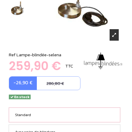
Ref
Lampe-blindée-selena
259,90 €
TTC
-26,90 €
286,80 €
En stock
Standard
Avec spire de blindage