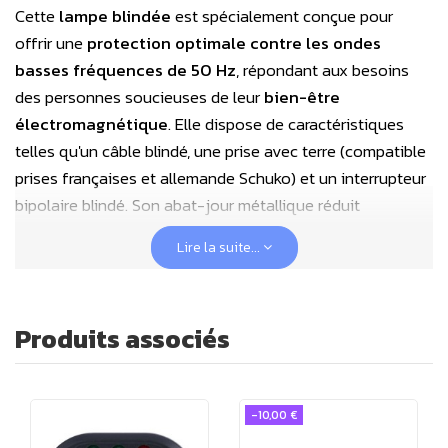
Cette
lampe blindée
est spécialement conçue pour
offrir une
protection optimale contre les ondes
basses fréquences de 50 Hz
, répondant aux besoins
des personnes soucieuses de leur
bien-être
électromagnétique
. Elle dispose de caractéristiques
telles qu'un câble blindé, une prise avec terre (compatible
prises françaises et allemande Schuko) et un interrupteur
bipolaire blindé. Son abat-jour métallique réduit
significativement le champ électrique. Pour améliorer
Lire la suite...
encore plus la protection autour de l’ampoule, vous
pouvez en option utiliser
une spire de blindage
E14
en
inox, qui permet d’éliminer complètement le champ
Produits associés
électrique à proximité de celle-ci.
Avec son design sobre et moderne, en acier revêtu de
-10,00 €
blanc et un pied en bois, cette lampe est
idéale comme