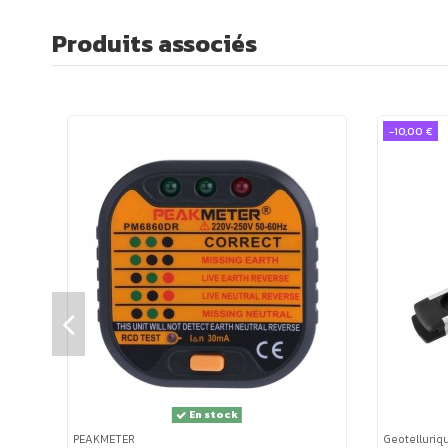
Lampe
blindée en France,
dans un atelier artisanal so
Produits associés
Fonctionnement d'une lampe blindée VS lampe st
Une lampe standard avec un câble non blindé peut ém
-10,00 €
biologiques, il est recommandé de ne pas dépasser
10
Cette évaluation a été réalisée en suivant les bandes
50279
(distance de mesure de 30 cm).
La
conception de cette lampe blindée :
Le câble utilisé est blindé : les trois fils (phase, t
sont torsadés 15 fois par mètre pour réduire le ch
La prise d’alimentation est blindée.
L'abat-jour métallique réduit le champ électrique a
La douille métallique E27 est reliée à la terre.
En stock
L'interrupteur en inox est blindé et intégré dans le 
PEAKMETER
Geotelluriqu