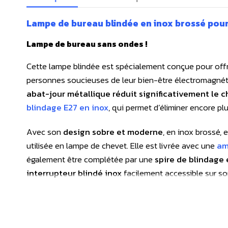
Lampe de bureau blindée en inox brossé pour
Lampe de bureau sans ondes !
Cette lampe blindée est spécialement conçue pour off
personnes soucieuses de leur bien-être électromagnéti
abat-jour métallique réduit significativement le 
blindage E27 en inox
, qui permet d’éliminer encore pl
Avec son
design sobre et moderne
, en inox brossé,
utilisée en lampe de chevet. Elle est livrée avec une
am
également être complétée par une
spire de blindage 
interrupteur blindé inox
facilement accessible sur so
Chez geotellurique.fr, nous préconisons l'usage
d'ampo
obligatoire, nous avons testé et validé ces types d'amp
distinguent par une qualité exceptionnelle, avec un ind