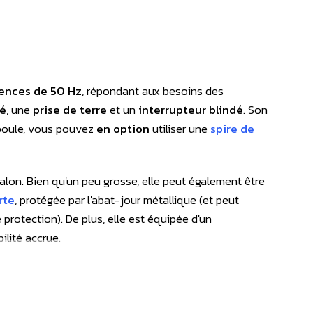
uences de 50 Hz
, répondant aux besoins des
dé
, une
prise de terre
et un
interrupteur blindé
. Son
mpoule, vous pouvez
en option
utiliser une
spire de
alon. Bien qu'un peu grosse, elle peut également être
rte
, protégée par l'abat-jour métallique (et peut
protection). De plus, elle est équipée d'un
ilité accrue.
gnétique. La fourniture de lampes à Led étant
s sur les meilleures offres du marché. Nos produits se
aucun scintillement (<1%).