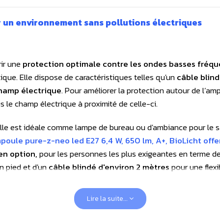
 un environnement sans pollutions électriques
rir une
protection optimale contre les ondes basses fréq
que. Elle dispose de caractéristiques telles qu'un
câble blin
champ électrique
. Pour améliorer la protection autour de l’a
us le champ électrique à proximité de celle-ci.
 elle est idéale comme lampe de bureau ou d'ambiance pour le s
poule pure-z-neo led E27 6,4 W, 650 lm, A+, BioLicht offe
en option,
pour les personnes les plus exigeantes en terme de 
n pied et d'un
câble blindé d'environ 2 mètres
pour une flexib
ules biocompatibles
pour optimiser votre confort électroma
Lire la suite...
oules en interne, après avoir fait de nombreuses investigation
ice de rendu des couleurs (IRC) supérieur à 97 et pratiquement 