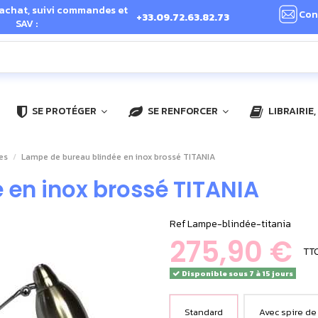
 achat, suivi commandes et
Con
+33.09.72.63.82.73
SAV :
SE PROTÉGER
SE RENFORCER
LIBRAIRIE
es
Lampe de bureau blindée en inox brossé TITANIA
 en inox brossé TITANIA
Ref
Lampe-blindée-titania
275,90 €
TT
Disponible sous 7 à 15 jours
Standard
Avec spire de