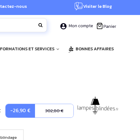
tactez-nous
Visiter le Blog
Mon compte
Panier
, FORMATIONS ET SERVICES
BONNES AFFAIRES
-26,90 €
C
302,80 €
 blindage