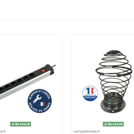
ucieux de la qualité de ses produits et du bien-être de ses clie
andard :
ettre un
champ électrique oscillant entre 100,0 et 160,0 
 V/m
. À l'inverse, une lampe blindée (protection de classe 1),
 de fréquences et les distances de mesure des normes d'écran 
erre et neutre) sont entourés d'une feuille métallique connectée à 
amp magnétique.
utour de l'ampoule.
En stock
En stock
socle en inox.
e.fr
Lampeblindée.fr